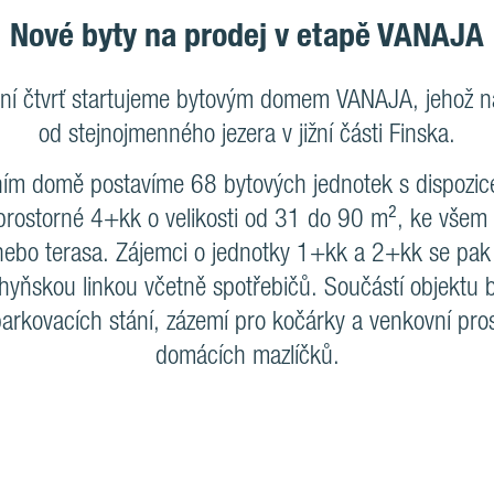
Nové byty na prodej v etapě VANAJA
ní čtvrť startujeme bytovým domem VANAJA, jehož n
od stejnojmenného jezera v jižní části Finska.
ím domě postavíme 68 bytových jednotek s dispozi
rostorné 4+kk o velikosti od 31 do 90 m², ke všem
 nebo terasa. Zájemci o jednotky 1+kk a 2+kk se pak
hyňskou linkou včetně spotřebičů. Součástí objektu 
parkovacích stání, zázemí pro kočárky a venkovní pros
domácích mazlíčků.