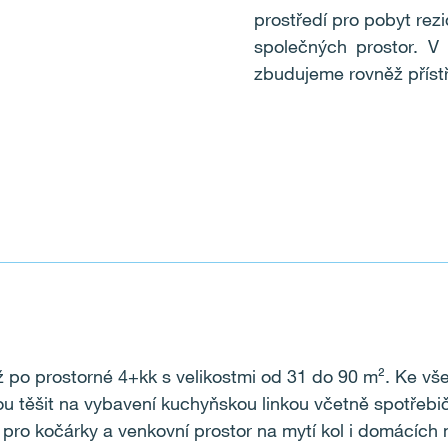
prostředí pro pobyt rezi
společných prostor. V
zbudujeme rovněž příst
ž po prostorné 4+kk s velikostmi od 31 do 90 m
²
. Ke vš
u těšit na vybavení kuchyňskou linkou včetně spotřebi
 pro kočárky a venkovní prostor na mytí kol i domácích 