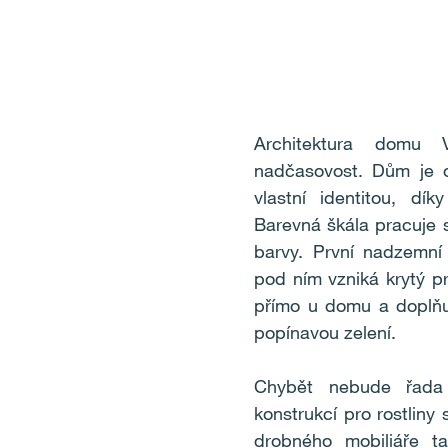
Architektura domu 
nadčasovost. Dům je o
vlastní identitou, d
Barevná škála pracuje 
barvy. První nadzemní 
pod ním vzniká krytý pr
přímo u domu a doplňuj
popínavou zelení.
Chybět nebude řada
konstrukcí pro rostliny 
drobného mobiliáře t