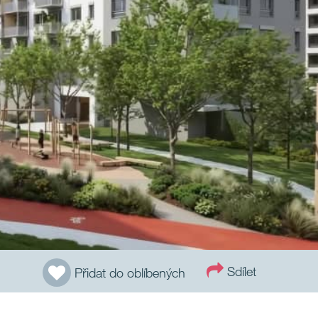
Sdílet
Přidat do oblíbených