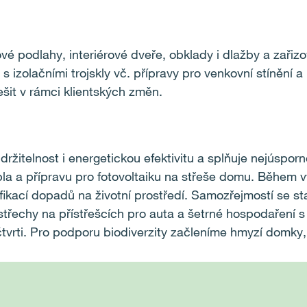
ové podlahy, interiérové dveře, obklady i dlažby a zařiz
s izolačními trojskly vč. přípravy pro venkovní stínění
šit v rámci klientských změn.
itelnost i energetickou efektivitu a splňuje nejúsporn
a a přípravu pro fotovoltaiku na střeše domu. Během v
ifikací dopadů na životní prostředí. Samozřejmostí se s
střechy na přístřešcích pro auta a šetrné hospodaření 
tvrti. Pro podporu biodiverzity začleníme hmyzí domky,