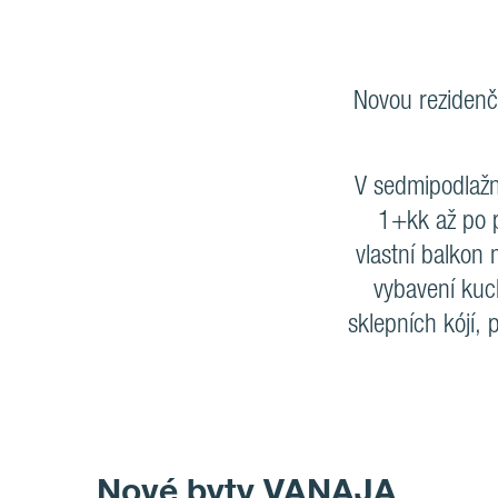
Novou rezidenč
V sedmipodlažn
1+kk až po p
vlastní balkon
vybavení kuc
sklepních kójí, 
Nové byty VANAJA