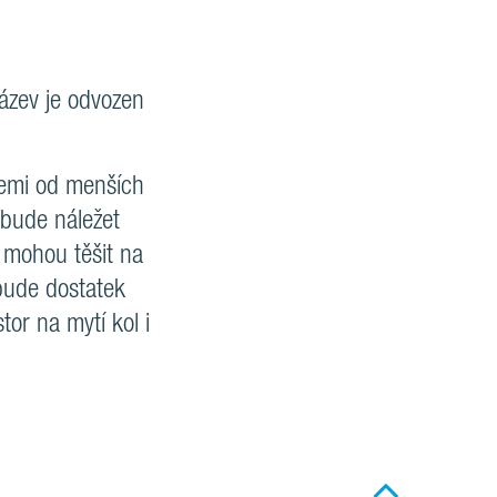
ázev je odvozen
cemi od menších
 bude náležet
 mohou těšit na
bude dostatek
tor na mytí kol i