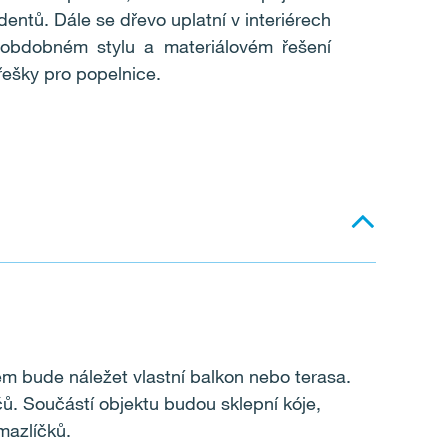
dentů. Dále se dřevo uplatní v interiérech
 obdobném stylu a materiálovém řešení
řešky pro popelnice.
em bude náležet vlastní balkon nebo terasa.
čů.
Součástí objektu budou sklepní kóje,
mazlíčků.