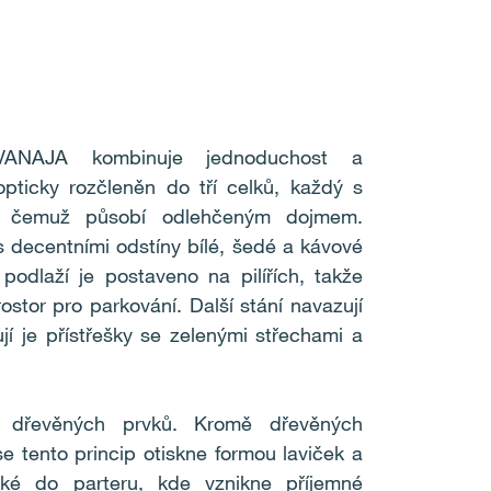
VANAJA kombinuje jednoduchost a
pticky rozčleněn do tří celků, každý s
íky čemuž působí odlehčeným dojmem.
s decentními odstíny bílé, šedé a kávové
podlaží je postaveno na pilířích, takže
ostor pro parkování. Další stání navazují
í je přístřešky se zelenými střechami a
 dřevěných prvků. Kromě dřevěných
se tento princip otiskne formou laviček a
aké do parteru, kde vznikne příjemné