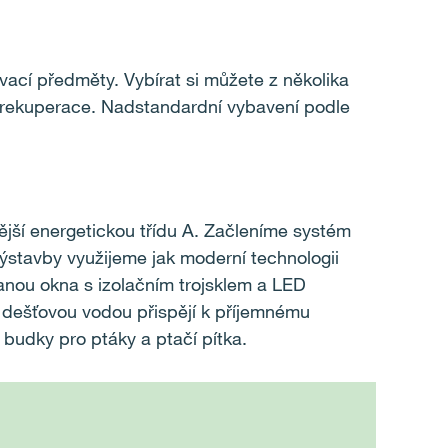
ovací předměty. Vybírat si můžete z několika
 a rekuperace. Nadstandardní vybavení podle
ější energetickou třídu A. Začleníme systém
ýstavby využijeme jak moderní technologii
tanou okna s izolačním trojsklem a LED
s dešťovou vodou přispějí k příjemnému
 budky pro ptáky a ptačí pítka.