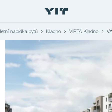
etní nabídka bytů
Kladno
VIRTA Kladno
V