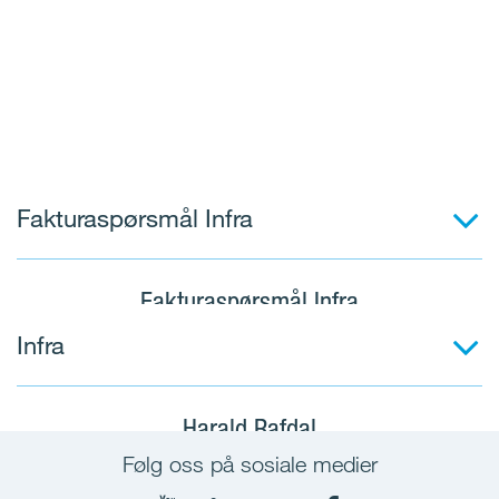
Fakturaspørsmål Infra
Fakturaspørsmål Infra
Infra
regnskap@yit.no
Harald Rafdal
Følg oss på sosiale medier
Administrerende direktør
Fakturaer skal sendes fortrinnsvis i