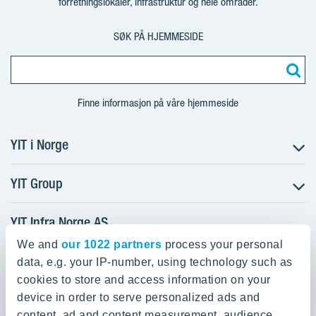
forretningslokaler, infrastruktur og hele områder.
SØK PÅ HJEMMESIDE
Finne informasjon på våre hjemmeside
YIT i Norge
YIT Group
Forside
Selskapet
YIT Infra Norge AS
YIT Group
Referanser
About YIT
We and
our 1022 partners
process your personal
HQ
Kontakt
data, e.g. your IP-number, using technology such as
Investors
Sandslimarka 31
Media
cookies to store and access information on your
5254 SANDSLI
Media
Underentreprenor
device in order to serve personalized ads and
Sustainability
content, ad and content measurement, audience