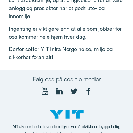
sunt arbeidsmiljø, og at omgivelsene rundt våre
anlegg og prosjekter har et godt ute- og
innemiljø.
Ingenting er viktigere enn at alle som jobber for
oss kommer hele hjem hver dag.
Derfor setter YIT Infra Norge helse, miljø og
sikkerhet foran alt!
Følg oss på sosiale medier
Følg
LinkedIn
Twitter
Facebook
oss
YIT
@YITInvestors
på
Corporation
YIT skaper bedre levende miljøer ved å utvikle og bygge bolig,
YouTube