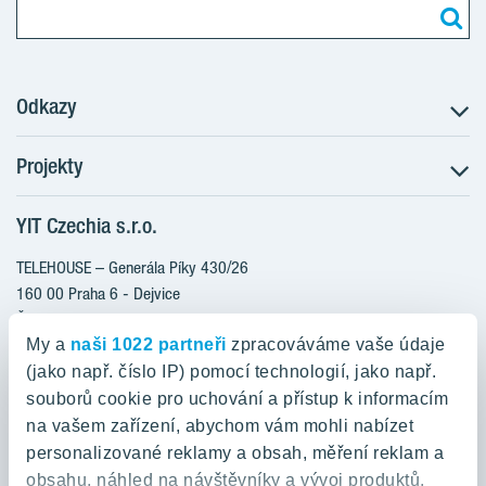
Odkazy
Projekty
Postup koupě
Klientské změny
YIT Czechia s.r.o.
RANTA Barrandov III
Aktuality
RANTA Barrandov IV
TELEHOUSE – Generála Píky 430/26
Blog
TOIVO Roztyly II
160 00 Praha 6 - Dejvice
Kariéra
Česká republika
PORTTI Kladno II
O nás
My a
naši 1022 partneři
zpracováváme vaše údaje
KALEVALA
YIT PLUS
(jako např. číslo IP) pomocí technologií, jako např.
800 200 666
VIRTA Kladno
souborů cookie pro uchování a přístup k informacím
domov@yit.cz
na vašem zařízení, abychom vám mohli nabízet
KATTILA Kamýk
personalizované reklamy a obsah, měření reklam a
ROSALA
Telefon na centrální recepci:
obsahu, náhled na návštěvníky a vývoj produktů.