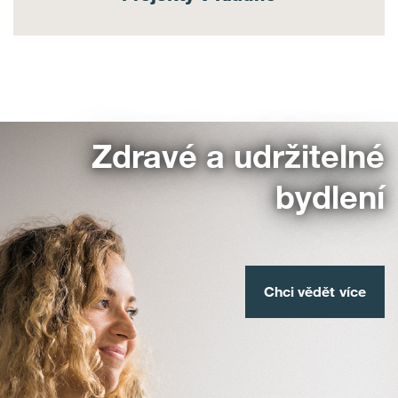
Zdravé a udržitelné
bydlení
Chci vědět více