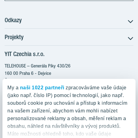
které je zároveň ekologické a energeticky úsporné.
Odkazy
Projekty
Postup koupě
Klientské změny
YIT Czechia s.r.o.
RANTA Barrandov III
Aktuality
RANTA Barrandov IV
TELEHOUSE – Generála Píky 430/26
Blog
TOIVO Roztyly II
160 00 Praha 6 - Dejvice
Kariéra
Česká republika
PORTTI Kladno II
O nás
My a
naši 1022 partneři
zpracováváme vaše údaje
KALEVALA
YIT PLUS
(jako např. číslo IP) pomocí technologií, jako např.
800 200 666
VIRTA Kladno
souborů cookie pro uchování a přístup k informacím
domov@yit.cz
na vašem zařízení, abychom vám mohli nabízet
KATTILA Kamýk
personalizované reklamy a obsah, měření reklam a
ROSALA
Telefon na centrální recepci:
obsahu, náhled na návštěvníky a vývoj produktů.
+420 224 318 261
Máte možnosti ohledně toho, kdo vaše údaje