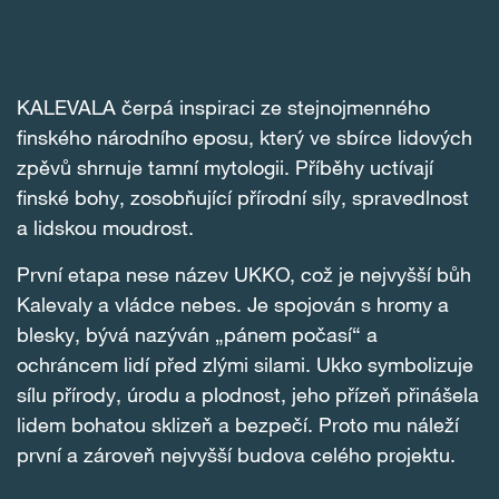
KALEVALA čerpá inspiraci ze stejnojmenného
finského národního eposu, který ve sbírce lidových
zpěvů shrnuje tamní mytologii. Příběhy uctívají
finské bohy, zosobňující přírodní síly, spravedlnost
a lidskou moudrost.
První etapa nese název UKKO, což je nejvyšší bůh
Kalevaly a vládce nebes. Je spojován s hromy a
blesky, bývá nazýván „pánem počasí“ a
ochráncem lidí před zlými silami. Ukko symbolizuje
sílu přírody, úrodu a plodnost, jeho přízeň přinášela
lidem bohatou sklizeň a bezpečí. Proto mu náleží
první a zároveň nejvyšší budova celého projektu.