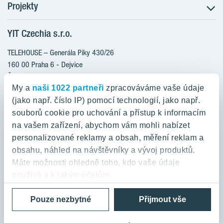
Projekty
Postup koupě
Klientské změny
YIT Czechia s.r.o.
RANTA Barrandov III
Aktuality
RANTA Barrandov IV
TELEHOUSE – Generála Píky 430/26
Blog
TOIVO Roztyly II
160 00 Praha 6 - Dejvice
Kariéra
Česká republika
PORTTI Kladno II
O nás
My a
naši 1022 partneři
zpracováváme vaše údaje
KALEVALA
YIT PLUS
(jako např. číslo IP) pomocí technologií, jako např.
800 200 666
VIRTA Kladno
souborů cookie pro uchování a přístup k informacím
domov@yit.cz
na vašem zařízení, abychom vám mohli nabízet
KATTILA Kamýk
personalizované reklamy a obsah, měření reklam a
ROSALA
Telefon na centrální recepci:
obsahu, náhled na návštěvníky a vývoj produktů.
+420 224 318 261
Máte možnosti ohledně toho, kdo vaše údaje
používá a k jakým účelům.
Zásady ochrany osobních údajů a Podmínky použití
Cookies
Pouze nezbytné
Přijmout vše
Pokud to povolíte, rádi bychom také:
© 2026 YIT Corporation
Shromažďovali informace o vaší geografické