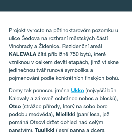
Projekt vyroste na pětihektarovém pozemku u
ulice Šedova na rozhraní městských částí
Vinohrady a Židenice. Rezidenční areál
KALEVALA
čítá přibližně 750 bytů, které
vzniknou v celkem devíti etapách, jimž vtiskne
jedinečnou tvář runová symbolika a
pojmenování podle konkrétních finských bohů.
Domy tak ponesou jména
Ukko
(nejvyšší bůh
Kalevaly a zároveň ochránce nebes a blesků),
Otso
(strážce přírody, který na sebe bere
podobu medvěda),
Mielikki
(paní lesa, jež
pomáhá Otsovi držet dohled nad celým
panstvím),
Tuulikki
(lesní panna a dcera