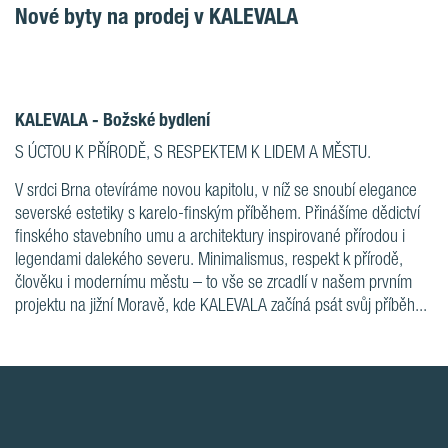
Nové byty na prodej v KALEVALA
KALEVALA - Božské bydlení
S ÚCTOU K PŘÍRODĚ, S RESPEKTEM K LIDEM A MĚSTU.
V srdci Brna otevíráme novou kapitolu, v níž se snoubí elegance
severské estetiky s karelo-finským příběhem. Přinášíme dědictví
finského stavebního umu a architektury inspirované přírodou i
legendami dalekého severu. Minimalismus, respekt k přírodě,
člověku i modernímu městu – to vše se zrcadlí v našem prvním
projektu na jižní Moravě, kde KALEVALA začíná psát svůj příběh...