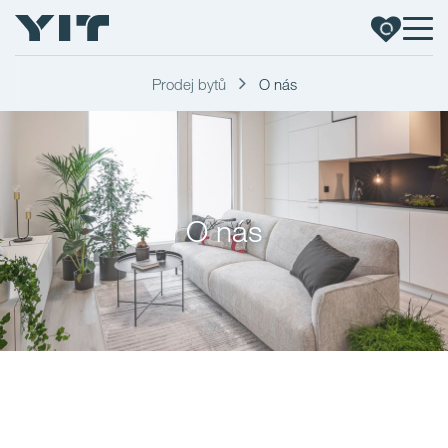
Prodej bytů
O nás
O nás