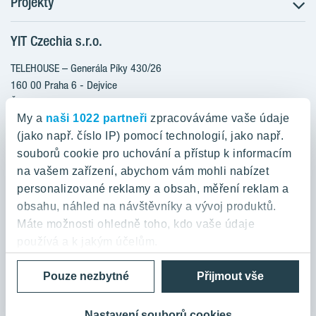
Projekty
Postup koupě
Klientské změny
YIT Czechia s.r.o.
RANTA Barrandov III
Aktuality
RANTA Barrandov IV
TELEHOUSE – Generála Píky 430/26
Blog
TOIVO Roztyly II
160 00 Praha 6 - Dejvice
Kariéra
Česká republika
PORTTI Kladno II
O nás
My a
naši 1022 partneři
zpracováváme vaše údaje
KALEVALA
YIT PLUS
(jako např. číslo IP) pomocí technologií, jako např.
800 200 666
VIRTA Kladno
souborů cookie pro uchování a přístup k informacím
domov@yit.cz
na vašem zařízení, abychom vám mohli nabízet
KATTILA Kamýk
personalizované reklamy a obsah, měření reklam a
ROSALA
Telefon na centrální recepci:
obsahu, náhled na návštěvníky a vývoj produktů.
+420 224 318 261
Máte možnosti ohledně toho, kdo vaše údaje
používá a k jakým účelům.
Zásady ochrany osobních údajů a Podmínky použití
Cookies
Pouze nezbytné
Přijmout vše
Pokud to povolíte, rádi bychom také:
© 2026 YIT Corporation
Shromažďovali informace o vaší geografické
poloze, které mohou být přesné na několik metrů
Nastavení souborů cookies