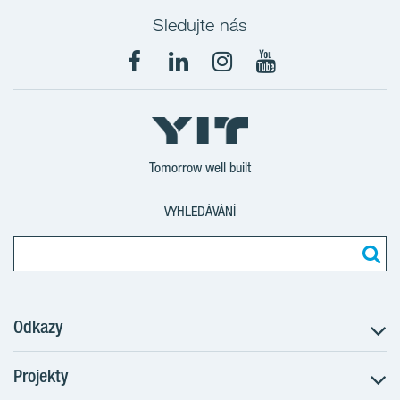
Sledujte nás
Tomorrow well built
VYHLEDÁVÁNÍ
Odkazy
Projekty
Postup koupě