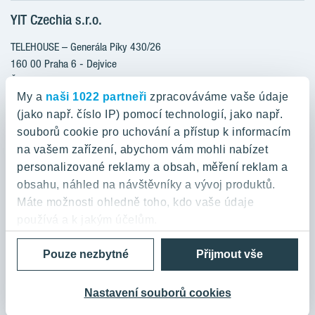
Klientské změny
YIT Czechia s.r.o.
RANTA Barrandov III
Aktuality
RANTA Barrandov IV
TELEHOUSE – Generála Píky 430/26
Blog
TOIVO Roztyly II
160 00 Praha 6 - Dejvice
Kariéra
Česká republika
PORTTI Kladno II
O nás
My a
naši 1022 partneři
zpracováváme vaše údaje
KALEVALA
YIT PLUS
(jako např. číslo IP) pomocí technologií, jako např.
800 200 666
VIRTA Kladno
souborů cookie pro uchování a přístup k informacím
domov@yit.cz
na vašem zařízení, abychom vám mohli nabízet
KATTILA Kamýk
personalizované reklamy a obsah, měření reklam a
ROSALA
Telefon na centrální recepci:
obsahu, náhled na návštěvníky a vývoj produktů.
+420 224 318 261
Máte možnosti ohledně toho, kdo vaše údaje
používá a k jakým účelům.
Zásady ochrany osobních údajů a Podmínky použití
Cookies
Pouze nezbytné
Přijmout vše
Pokud to povolíte, rádi bychom také:
© 2026 YIT Corporation
Shromažďovali informace o vaší geografické
poloze, které mohou být přesné na několik metrů
Nastavení souborů cookies
Identifikovali vaše zařízení pomocí aktivního