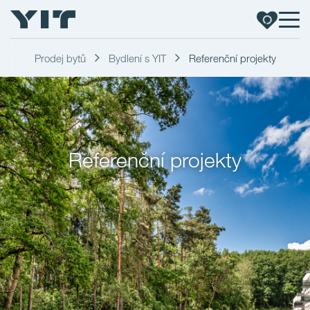
Prodej bytů
Bydlení s YIT
Referenční projekty
Referenční projekty