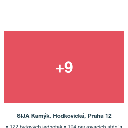
SIJA Kamýk, Hodkovická, Praha 12
• 122 bytových jednotek • 104 parkovacích stání •