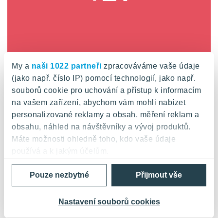
My a
naši 1022 partneři
zpracováváme vaše údaje
SUOMI Hloubětín - Lahti, Granitova, Praha
(jako např. číslo IP) pomocí technologií, jako např.
9
souborů cookie pro uchování a přístup k informacím
na vašem zařízení, abychom vám mohli nabízet
• 104 bytových jednotek • 101 garážových stání •
personalizované reklamy a obsah, měření reklam a
Nízkoenergetické domy • Zahájení projektu: 2.
obsahu, náhled na návštěvníky a vývoj produktů.
kvartál 2017 • Dokončení projektu: 4. kvartál 2019
Máte možnosti ohledně toho, kdo vaše údaje
používá a k jakým účelům.
Pouze nezbytné
Přijmout vše
Pokud to povolíte, rádi bychom také:
Shromažďovali informace o vaší geografické
poloze, které mohou být přesné na několik metrů
Nastavení souborů cookies
Identifikovali vaše zařízení pomocí aktivního