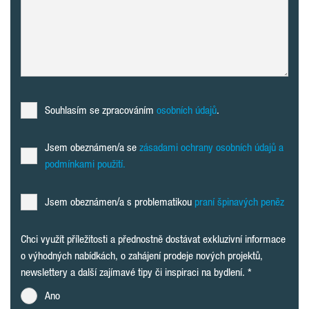
Souhlasím se zpracováním
osobních údajů
.
Jsem obeznámen/a se
zásadami ochrany osobních údajů a
podmínkami použití.
Jsem obeznámen/a s problematikou
praní špinavých peněz
Chci využít příležitosti a přednostně dostávat exkluzivní informace
o výhodných nabídkách, o zahájení prodeje nových projektů,
newslettery a další zajímavé tipy či inspiraci na bydlení.
Ano