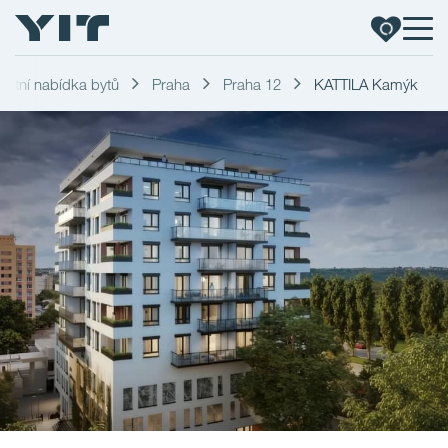
etní nabídka bytů
Praha
Praha 12
KATTILA Kamýk