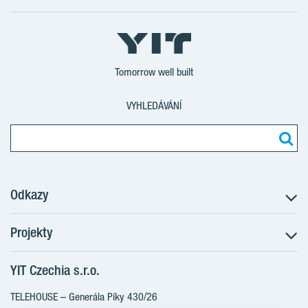
Tomorrow well built
VYHLEDÁVÁNÍ
Odkazy
Projekty
Postup koupě
Klientské změny
YIT Czechia s.r.o.
RANTA Barrandov III
Aktuality
RANTA Barrandov IV
TELEHOUSE – Generála Píky 430/26
Blog