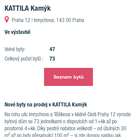
KATTILA Kamýk
Praha 12 | Imrychova, 143 00 Praha
Ve výstavbě
47
Volné byty:
73
Celkový počet bytů :
Seznam bytů
Nové byty na prodej v KATTILA Kamýk
Na rohu ulic Imrychova a Těšíkova v klidné části Prahy 12 vyroste
bytový dům se 73 jednotkami o dispozicích od 1+kk až po
prostorné 4+kk. Díky pestré nabídce velikostí – od útulných 30
m² až po byty přesahující 100 m² – si zde domov najdou jak