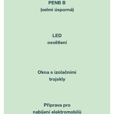
PENB B
(velmi úsporná)
LED
osvětlení
Okna s izolačními
trojskly
Příprava pro
nabíjení elektromobilů