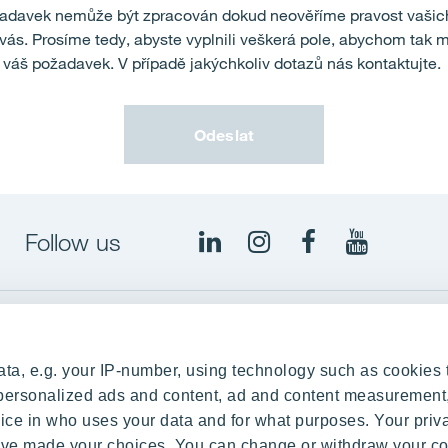
davek nemůže být zpracován dokud neověříme pravost vašich 
vás. Prosíme tedy, abyste vyplnili veškerá pole, abychom tak 
váš požadavek. V případě jakýchkoliv dotazů nás kontaktujte.
Odeslat
Follow us
Our Projects
ta, e.g. your IP-number, using technology such as cookies 
g Process
RANTA Barrandov III
e personalized ads and content, ad and content measurement
ce in who uses your data and for what purposes. Your priv
rations
RANTA Barrandov IV
 have made your choices. You can change or withdraw your c