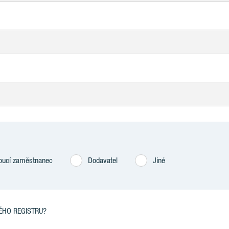
oucí zaměstnanec
Dodavatel
Jiné
ÉHO REGISTRU?