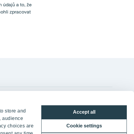
údajů a to, že
mohli zpracovat
YIT Czechia s.r.o.
to store and
Accept all
TELEHOUSE – Generála Píky 430/26
, audience
160 00 Praha 6 - Dejvice
acy choices are
Cookie settings
Česká republika
onsent any time