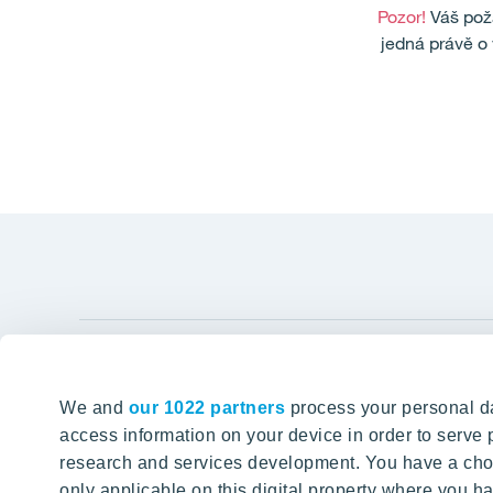
Pozor!
Váš poža
jedná právě o 
Links
We and
our 1022 partners
process your personal da
Tomorrow well built
The Buyin
access information on your device in order to serv
research and services development. You have a choi
Client alte
SEARCH
only applicable on this digital property where you