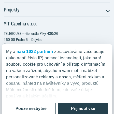
Projekty
Postup koupě
Klientské změny
YIT Czechia s.r.o.
RANTA Barrandov III
Aktuality
RANTA Barrandov IV
TELEHOUSE – Generála Píky 430/26
Blog
TOIVO Roztyly II
160 00 Praha 6 - Dejvice
Kariéra
Česká republika
PORTTI Kladno II
O nás
My a
naši 1022 partneři
zpracováváme vaše údaje
KALEVALA
YIT PLUS
(jako např. číslo IP) pomocí technologií, jako např.
800 200 666
VIRTA Kladno
souborů cookie pro uchování a přístup k informacím
domov@yit.cz
na vašem zařízení, abychom vám mohli nabízet
KATTILA Kamýk
personalizované reklamy a obsah, měření reklam a
ROSALA
Telefon na centrální recepci:
obsahu, náhled na návštěvníky a vývoj produktů.
+420 224 318 261
Máte možnosti ohledně toho, kdo vaše údaje
používá a k jakým účelům.
Zásady ochrany osobních údajů a Podmínky použití
Cookies
Pouze nezbytné
Přijmout vše
Pokud to povolíte, rádi bychom také:
© 2026 YIT Corporation