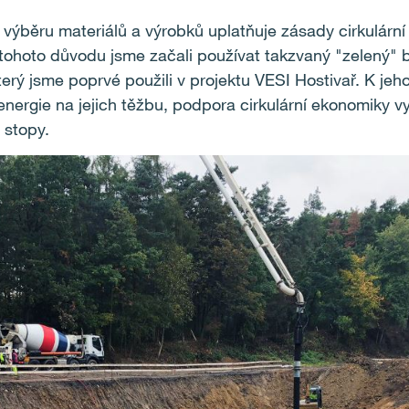
 výběru materiálů a výrobků uplatňuje zásady cirkulární
tohoto důvodu jsme začali používat takzvaný "zelený" b
erý jsme poprvé použili v projektu VESI Hostivař. K jeh
energie na jejich těžbu, podpora cirkulární ekonomiky v
 stopy.