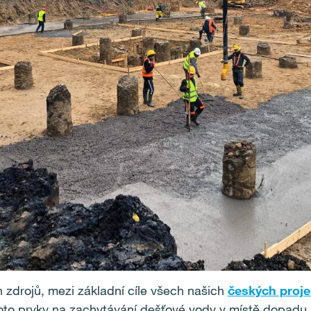
 zdrojů, mezi základní cíle všech našich
českých proje
o prvky na zachytávání dešťové vody v místě dopadu a j