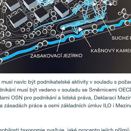
musí navíc být podnikatelské aktivity v souladu s poža
dnikání musí být vedeno v souladu se Směrnicemi OEC
dami OSN pro podnikání a lidská práva, Deklarací Mezi
a zásadách práce a osmi základních úmluv ILO i Mezinár
obilosti taxonomie zvažuje, jaké procento jejích příjmů,