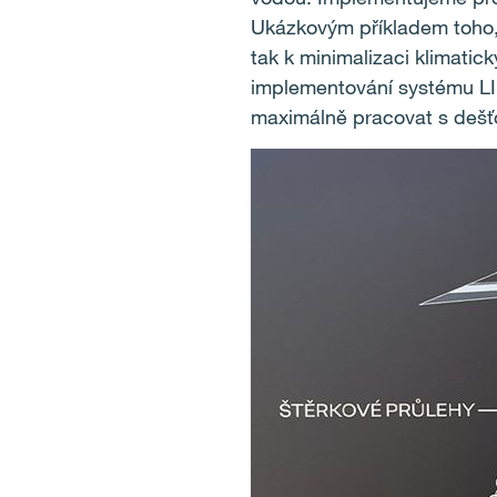
Ukázkovým příkladem toho, ž
tak k minimalizaci klimatic
implementování systému LID
maximálně pracovat s dešťov