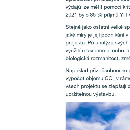
výdajů lze měřit pomocí kr
2021 bylo 85 % příjmů YIT 
Stejně jako ostatní velké 
jaké míry je její podnikání 
projektu. Při analýze svých 
využitím taxonomie nebo jak
biologická rozmanitost, zm
Například přizpůsobení se 
výpočet objemu CO₂ v rámc
všech projektů se zlepšují 
udržitelnou výstavbu.