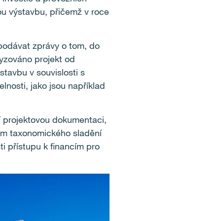
ou výstavbu, přičemž v roce
 podávat zprávy o tom, do
alyzováno projekt od
ýstavbu v souvislosti s
lnosti, jako jsou například
í projektovou dokumentaci,
ím taxonomického sladění
i přístupu k financím pro