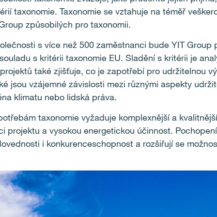
itérií taxonomie. Taxonomie se vztahuje na téměř vešker
Group způsobilých pro taxonomii.
společnosti s více než 500 zaměstnanci bude YIT Group
v souladu s kritérii taxonomie EU. Sladění s kritérii je an
projektů také zjišťuje, co je zapotřebí pro udržitelnou v
é jsou vzájemné závislosti mezi různými aspekty udržite
ěna klimatu nebo lidská práva.
potřebám taxonomie vyžaduje komplexnější a kvalitnějš
i projektu a vysokou energetickou účinnost. Pochopen
dovednosti i konkurenceschopnost a rozšiřují se možnost