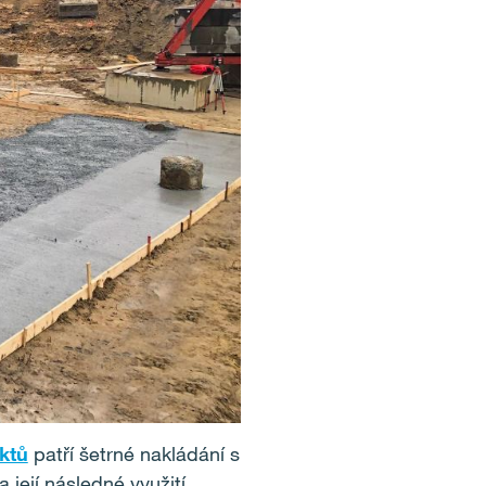
ktů
patří šetrné nakládání s
ejí následné využití.