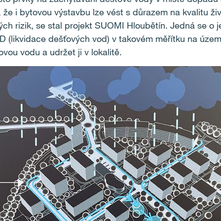
e i bytovou výstavbu lze vést s důrazem na kvalitu živo
kých rizik, se stal projekt SUOMI Hloubětín. Jedná se o 
 (likvidace dešťových vod) v takovém měřítku na území
ou vodu a udržet ji v lokalitě.