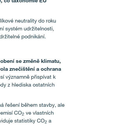
te, co taxonomie EU
kové neutrality do roku
í systém udržitelnosti,
udržitelné podnikání.
obení se změně klimatu,
ola znečištění a ochrana
usí významně přispívat k
dy z hlediska ostatních
ná řešení během stavby, ale
 emisí CO
ve vlastních
2
iduje statistiky CO
a
2