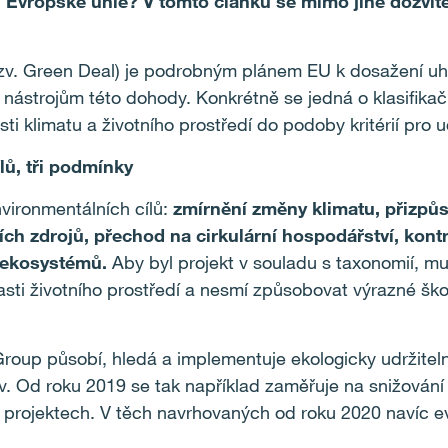
ii Evropské unie? V tomto článku se mimo jiné dozví
v. Green Deal) je podrobným plánem EU k dosažení uhlí
nástrojům této dohody. Konkrétně se jedná o klasifikačn
sti klimatu a životního prostředí do podoby kritérií pro 
lů, tři podmínky
vironmentálních cílů:
zmírnění změny klimatu, přizpůs
h zdrojů, přechod na cirkulární hospodářství, kontr
a ekosystémů.
Aby byl projekt v souladu s taxonomií, m
asti životního prostředí a nesmí způsobovat výrazné ško
roup působí, hledá a implementuje ekologicky udržitel
. Od roku 2019 se tak například zaměřuje na snižování
 projektech. V těch navrhovaných od roku 2020 navíc ev