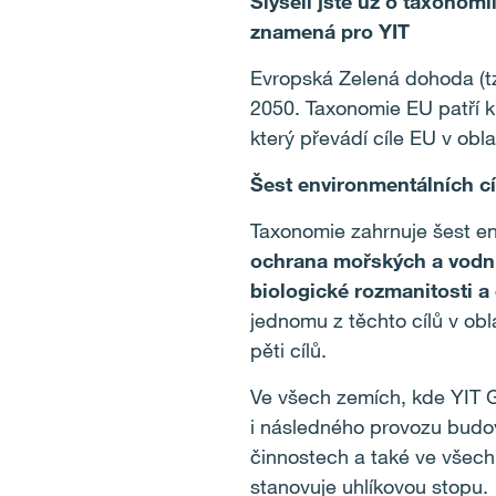
Slyšeli jste už o taxonom
znamená pro YIT
Evropská Zelená dohoda (tz
2050. Taxonomie EU patří k 
který převádí cíle EU v obla
Šest environmentálních cí
Taxonomie zahrnuje šest en
ochrana mořských a vodníc
biologické rozmanitosti 
jednomu z těchto cílů v obl
pěti cílů.
Ve všech zemích, kde YIT G
i následného provozu budov
činnostech a také ve všech
stanovuje uhlíkovou stopu.