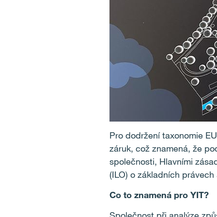
Pro dodržení taxonomie EU 
záruk, což znamená, že po
společnosti, Hlavními zása
(ILO) o základních právech 
Co to znamená pro YIT?
Společnost při analýze způs