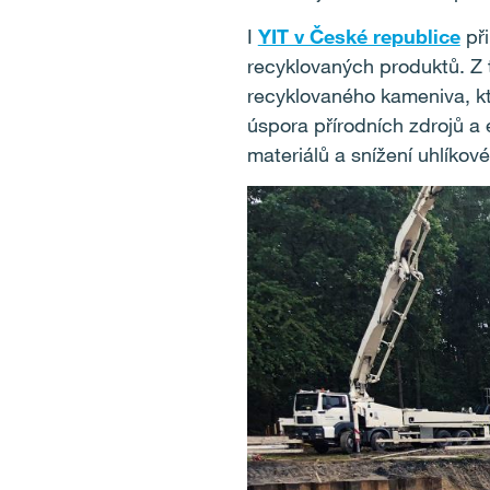
I
YIT v České republice
při
recyklovaných produktů. Z 
recyklovaného kameniva, kt
úspora přírodních zdrojů a 
materiálů a snížení uhlíkové