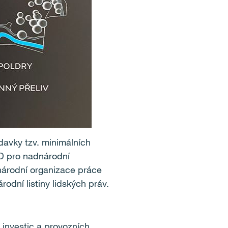
davky tzv. minimálních
D pro nadnárodní
národní organizace práce
odní listiny lidských práv.
 investic a provozních