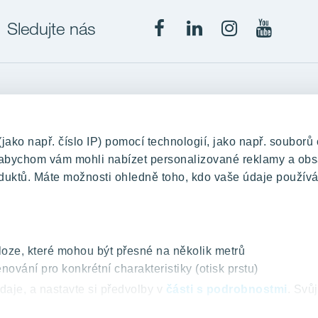
Sledujte nás
Projekty
upě
RANTA Barrandov III
ko např. číslo IP) pomocí technologií, jako např. souborů 
změny
RANTA Barrandov IV
, abychom vám mohli nabízet personalizované reklamy a obs
duktů. Máte možnosti ohledně toho, kdo vaše údaje používá
TOIVO Roztyly II
PORTTI Kladno II
KALEVALA
VIRTA Kladno
oze, které mohou být přesné na několik metrů
nování pro konkrétní charakteristiky (otisk prstu)
KATTILA Kamýk
daje, a nastavte si předvolby v
části s podrobnostmi
. Svů
ROSALA
šení o souborech cookie.