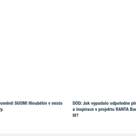
roměnil SUOMI Hloubětín v místo
DOD: Jak vypadalo odpoledne pl
y.
a inspirace v projektu RANTA Ba
III?