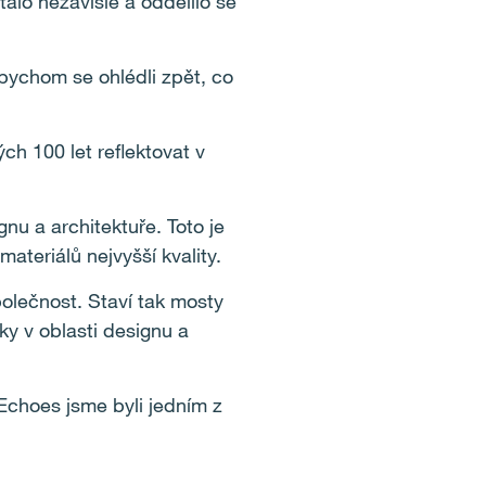
alo nezávislé a oddělilo se
abychom se ohlédli zpět, co
ch 100 let reflektovat v
nu a architektuře. Toto je
materiálů nejvyšší kvality.
polečnost. Staví tak mosty
aky v oblasti designu a
Echoes jsme byli jedním z