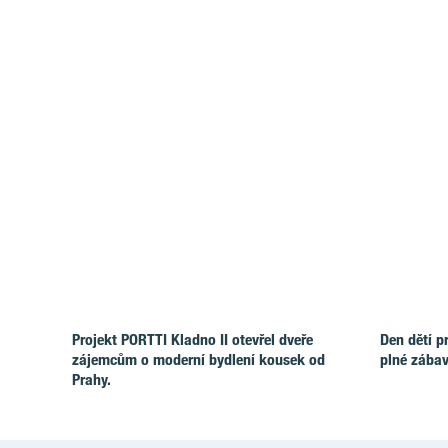
Projekt PORTTI Kladno II otevřel dveře
Den dětí p
zájemcům o moderní bydlení kousek od
plné zábav
Prahy.