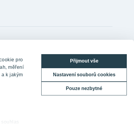
YIT Czechia s.r.o.
TELEHOUSE – Generála Píky 430/26
cookie pro
Přijmout vše
160 00 Praha 6 - Dejvice
ah, měření
Česká republika
 a k jakým
Nastavení souborů cookies
800 200 666
Pouze nezbytné
domov@yit.cz
Telefon na centrální recepci:
+420 224 318 261
j souhlas