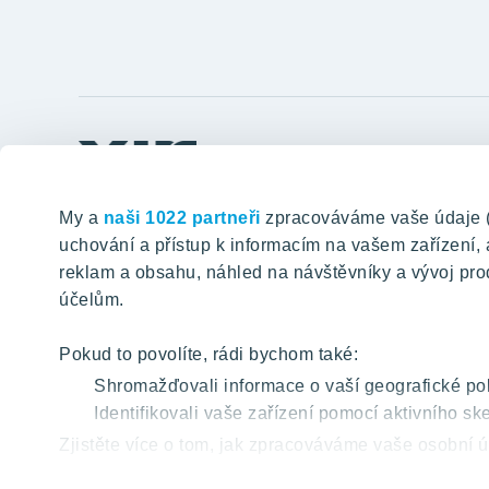
Odkazy
Tomorrow well built
Postup ko
My a
naši 1022 partneři
zpracováváme vaše údaje (ja
Klientské 
uchování a přístup k informacím na vašem zařízení
VYHLEDÁVÁNÍ
reklam a obsahu, náhled na návštěvníky a vývoj pro
Aktuality
účelům.
Blog
Kariéra
Pokud to povolíte, rádi bychom také:
O nás
Shromažďovali informace o vaší geografické pol
Identifikovali vaše zařízení pomocí aktivního ske
YIT PLUS
Zjistěte více o tom, jak zpracováváme vaše osobní ú
můžete kdykoliv změnit nebo odvolat v části Prohlá