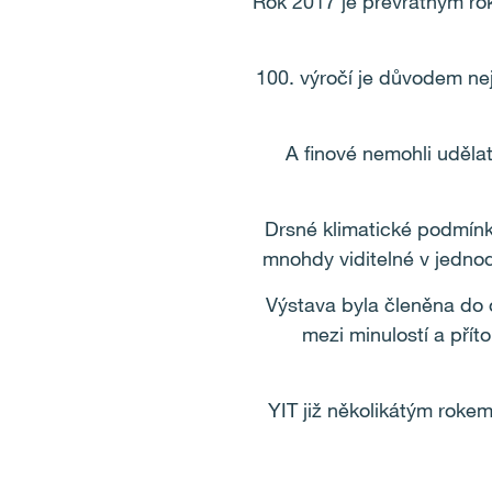
Rok 2017 je převratným rok
100. výročí je důvodem nej
A finové nemohli udělat
Drsné klimatické podmínky
mnohdy viditelné v jednodu
Výstava byla členěna do o
mezi minulostí a příto
YIT již několikátým roke