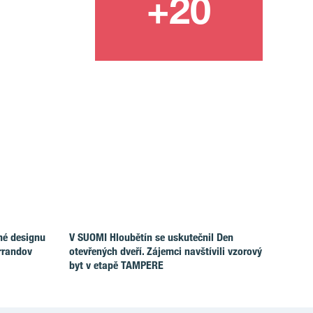
né designu
V SUOMI Hloubětín se uskutečnil Den
rrandov
otevřených dveří. Zájemci navštívili vzorový
byt v etapě TAMPERE