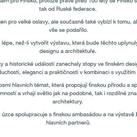
em pro Finsko, protože právě před 100 lety se Finsko st
tak od Ruské federace.
en pro velké oslavy, ale současně také vybízí k tomu, 
vše se podařilo.
 lépe, než-li vytvořit výstavu, která bude těchto uplynulý
designu a architektuře.
 a historické události zanechaly stopy ve finském desig
chosti, eleganci a praktičnosti v kombinaci s využitím 
smi hlavních témat, která propojují finskou přírodu a s
mností a vrhají světlo jak na podobné, tak i rozdílné zn
architektury.
m úzce spolupracuje s finskou ambasádou a na výstavě 
hlavních partnerů.