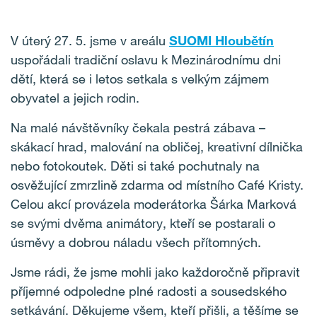
V úterý 27. 5. jsme v areálu
SUOMI Hloubětín
uspořádali tradiční oslavu k Mezinárodnímu dni
dětí, která se i letos setkala s velkým zájmem
obyvatel a jejich rodin.
Na malé návštěvníky čekala pestrá zábava –
skákací hrad, malování na obličej, kreativní dílnička
nebo fotokoutek. Děti si také pochutnaly na
osvěžující zmrzlině zdarma od místního Café Kristy.
Celou akcí provázela moderátorka Šárka Marková
se svými dvěma animátory, kteří se postarali o
úsměvy a dobrou náladu všech přítomných.
Jsme rádi, že jsme mohli jako každoročně připravit
příjemné odpoledne plné radosti a sousedského
setkávání. Děkujeme všem, kteří přišli, a těšíme se