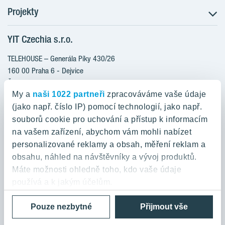
Projekty
Postup koupě
Klientské změny
YIT Czechia s.r.o.
RANTA Barrandov III
Aktuality
RANTA Barrandov IV
TELEHOUSE – Generála Píky 430/26
Blog
TOIVO Roztyly II
160 00 Praha 6 - Dejvice
Kariéra
Česká republika
PORTTI Kladno II
O nás
My a
naši 1022 partneři
zpracováváme vaše údaje
KALEVALA
YIT PLUS
(jako např. číslo IP) pomocí technologií, jako např.
800 200 666
VIRTA Kladno
souborů cookie pro uchování a přístup k informacím
domov@yit.cz
na vašem zařízení, abychom vám mohli nabízet
KATTILA Kamýk
personalizované reklamy a obsah, měření reklam a
ROSALA
Telefon na centrální recepci:
obsahu, náhled na návštěvníky a vývoj produktů.
+420 224 318 261
Máte možnosti ohledně toho, kdo vaše údaje
používá a k jakým účelům.
Zásady ochrany osobních údajů a Podmínky použití
Cookies
Pouze nezbytné
Přijmout vše
Pokud to povolíte, rádi bychom také:
© 2026 YIT Corporation
Shromažďovali informace o vaší geografické