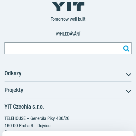
Tomorrow well built
VYHLEDÁVÁNÍ
Odkazy
Projekty
Postup koupě
Klientské změny
YIT Czechia s.r.o.
RANTA Barrandov III
Aktuality
RANTA Barrandov IV
TELEHOUSE – Generála Píky 430/26
Blog
TOIVO Roztyly II
160 00 Praha 6 - Dejvice
Kariéra
Česká republika
PORTTI Kladno II