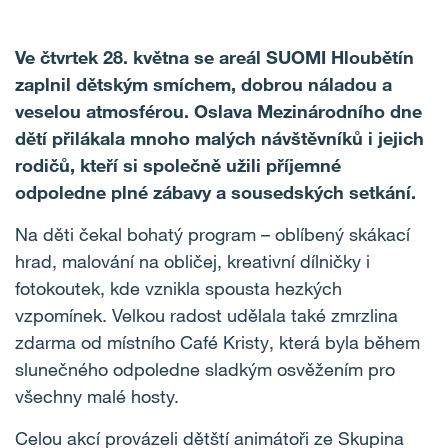
Ve čtvrtek 28. května se areál SUOMI Hloubětín
zaplnil dětským smíchem, dobrou náladou a
veselou atmosférou. Oslava Mezinárodního dne
dětí přilákala mnoho malých návštěvníků i jejich
rodičů, kteří si společně užili příjemné
odpoledne plné zábavy a sousedských setkání.
Na děti čekal bohatý program – oblíbený skákací
hrad, malování na obličej, kreativní dílničky i
fotokoutek, kde vznikla spousta hezkých
vzpomínek. Velkou radost udělala také zmrzlina
zdarma od místního Café Kristy, která byla během
slunečného odpoledne sladkým osvěžením pro
všechny malé hosty.
Celou akcí provázeli dětští animátoři ze Skupina