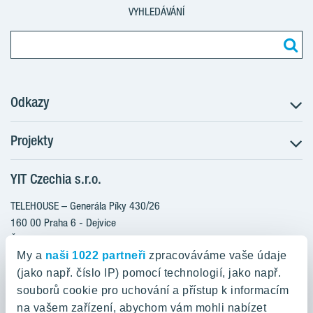
VYHLEDÁVÁNÍ
Odkazy
Projekty
Postup koupě
Klientské změny
YIT Czechia s.r.o.
RANTA Barrandov III
Aktuality
RANTA Barrandov IV
TELEHOUSE – Generála Píky 430/26
Blog
TOIVO Roztyly II
160 00 Praha 6 - Dejvice
Kariéra
Česká republika
PORTTI Kladno II
O nás
My a
naši 1022 partneři
zpracováváme vaše údaje
KALEVALA
YIT PLUS
(jako např. číslo IP) pomocí technologií, jako např.
800 200 666
VIRTA Kladno
souborů cookie pro uchování a přístup k informacím
domov@yit.cz
na vašem zařízení, abychom vám mohli nabízet
KATTILA Kamýk