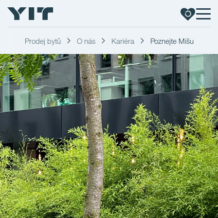
Prodej bytů
O nás
Kariéra
Poznejte Míšu