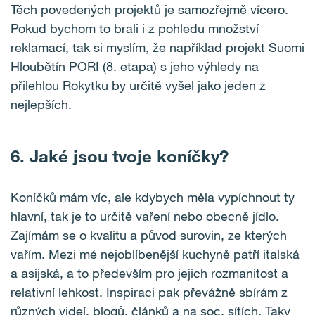
Těch povedených projektů je samozřejmě vícero.
Pokud bychom to brali i z pohledu množství
reklamací, tak si myslím, že například projekt Suomi
Hloubětín PORI (8. etapa) s jeho výhledy na
přilehlou Rokytku by určitě vyšel jako jeden z
nejlepších.
6. Jaké jsou tvoje koníčky?
Koníčků mám víc, ale kdybych měla vypíchnout ty
hlavní, tak je to určitě vaření nebo obecně jídlo.
Zajímám se o kvalitu a původ surovin, ze kterých
vařím. Mezi mé nejoblíbenější kuchyně patří italská
a asijská, a to především pro jejich rozmanitost a
relativní lehkost. Inspiraci pak převážně sbírám z
různých videí, blogů, článků a na soc. sítích. Taky