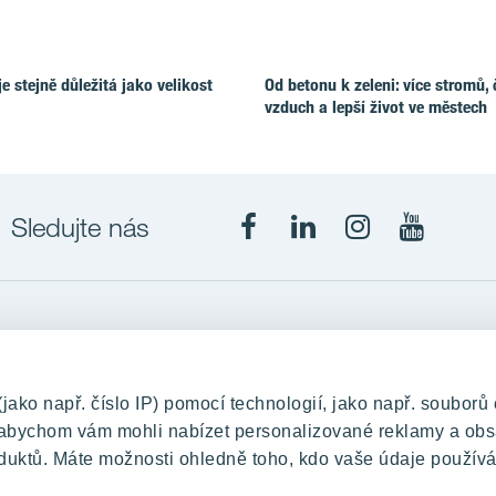
e stejně důležitá jako velikost
Od betonu k zeleni: více stromů, 
vzduch a lepší život ve městech
Sledujte nás
Projekty
upě
RANTA Barrandov III
ko např. číslo IP) pomocí technologií, jako např. souborů 
změny
RANTA Barrandov IV
, abychom vám mohli nabízet personalizované reklamy a obs
duktů. Máte možnosti ohledně toho, kdo vaše údaje používá
TOIVO Roztyly II