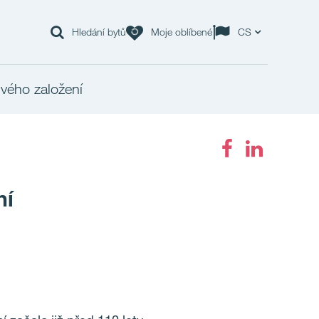
Hledání bytů
Moje oblíbené
CS
svého založení
ní