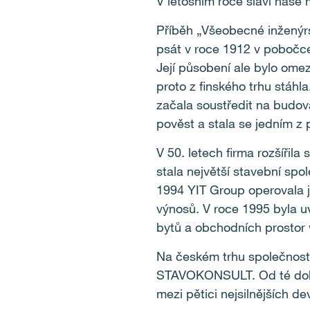
V letošním roce slaví naše 
Příběh „Všeobecné inženýrs
psát v roce 1912 v pobočce
Její působení ale bylo ome
proto z finského trhu stáhla
začala soustředit na budov
pověst a stala se jedním z 
V 50. letech firma rozšířil
stala největší stavební spo
1994 YIT Group operovala ji
výnosů. V roce 1995 byla u
bytů a obchodních prostor 
Na českém trhu společnost 
STAVOKONSULT. Od té doby 
mezi pětici nejsilnějších d