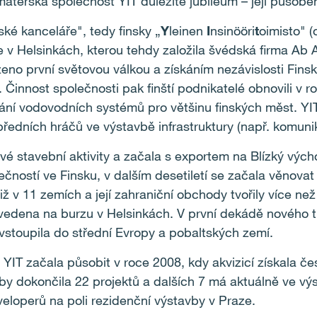
mateřská společnost YIT důležité jubileum – její působení
ké kanceláře", tedy finsky „
Y
leinen
I
nsinööri
t
oimisto" (
 v Helsinkách, kterou tehdy založila švédská firma Ab 
zeno první světovou válkou a získáním nezávislosti Fins
. Činnost společnosti pak finští podnikatelé obnovili v r
ání vodovodních systémů pro většinu finských měst. YIT
předních hráčů ve výstavbě infrastruktury (např. komunik
a své stavební aktivity a začala s exportem na Blízký výc
lečností ve Finsku, v dalším desetiletí se začala věnovat
ž v 11 zemích a její zahraniční obchody tvořily více ne
vedena na burzu v Helsinkách. V první dekádě nového ti
vstoupila do střední Evropy a pobaltských zemí.
YIT začala působit v roce 2008, kdy akvizicí získala če
dokončila 22 projektů a dalších 7 má aktuálně ve výst
eveloperů na poli rezidenční výstavby v Praze.