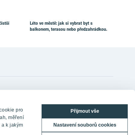
čistší
Léto ve městě: jak si vybrat byt s
balkonem, terasou nebo předzahrádkou.
YIT Czechia s.r.o.
TELEHOUSE – Generála Píky 430/26
cookie pro
Přijmout vše
160 00 Praha 6 - Dejvice
ah, měření
Česká republika
 a k jakým
Nastavení souborů cookies
800 200 666