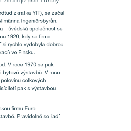
 začalo již před 110 lety.
odtud zkratka YIT), se začal
Allmänna Ingeniörsbyrån.
ka – švédská společnost se
oce 1920, kdy se firma
 si rychle vydobyla dobrou
ací) ve Finsku.
hod. V roce 1970 se pak
 i bytové výstavbě. V roce
ž polovinu celkových
síciletí pak s výstavbou
skou firmu Euro
avbě. Pravidelně se řadí