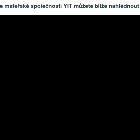
rie mateřské společnosti YIT můžete blíže nahlédnout 