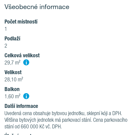
Všeobecné informace
Počet místností
1
Podlaží
2
Celková velikost
i
29,7 m²
Velikost
28,10 m²
Balkon
i
1,60 m²
Další informace
Uvedená cena obsahuje bytovou jednotku, sklepní kóji a DPH.
Většina bytových jednotek má parkovací stání. Cena parkovacího
stání od 660 000 Kč vč. DPH.