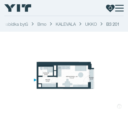
í nabídka bytů
Brno
KALEVALA
UKKO
B3 201