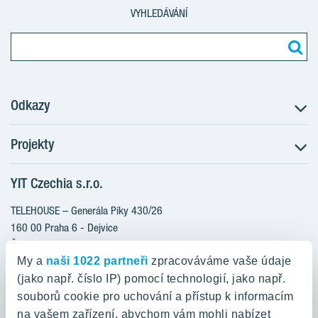
VYHLEDÁVÁNÍ
Odkazy
Projekty
Postup koupě
Klientské změny
YIT Czechia s.r.o.
RANTA Barrandov III
Aktuality
RANTA Barrandov IV
TELEHOUSE – Generála Píky 430/26
Blog
TOIVO Roztyly II
160 00 Praha 6 - Dejvice
Kariéra
Česká republika
PORTTI Kladno II
O nás
My a
naši 1022 partneři
zpracováváme vaše údaje
KALEVALA
YIT PLUS
(jako např. číslo IP) pomocí technologií, jako např.
800 200 666
VIRTA Kladno
souborů cookie pro uchování a přístup k informacím
domov@yit.cz
na vašem zařízení, abychom vám mohli nabízet