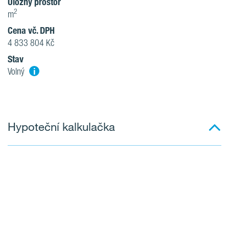
Úložný prostor
2
m
Cena vč. DPH
4 833 804 Kč
Stav
i
Volný
Hypoteční kalkulačka