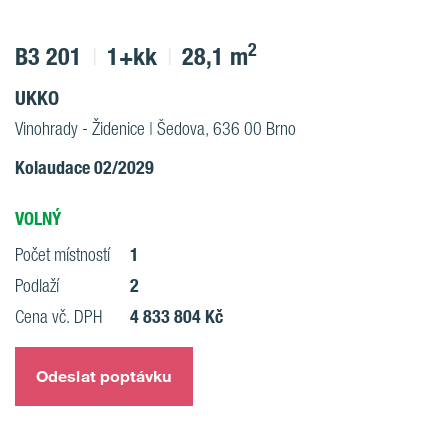
2
B3 201
1+kk
28,1 m
UKKO
Vinohrady - Židenice | Šedova, 636 00 Brno
Kolaudace 02/2029
VOLNÝ
1
Počet místností
2
Podlaží
4 833 804 Kč
Cena vč. DPH
Odeslat poptávku