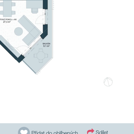
Sdílet
Přidat do oblíbených