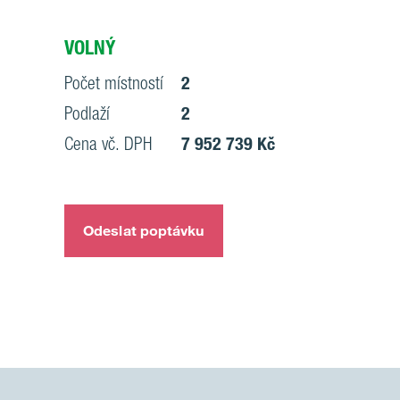
VOLNÝ
Počet místností
2
Podlaží
2
Cena vč. DPH
7 952 739 Kč
Odeslat poptávku