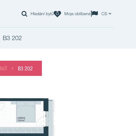
Hledání bytů
Moje oblíbené
CS
B3 202
laží
B3 202