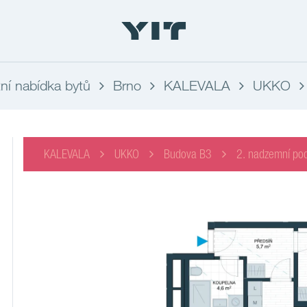
ní nabídka bytů
Brno
KALEVALA
UKKO
KALEVALA
UKKO
Budova B3
2. nadzemní pod