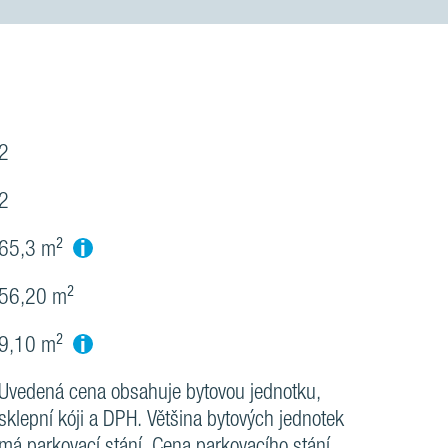
2
2
i
65,3 m²
56,20 m²
i
9,10 m²
Uvedená cena obsahuje bytovou jednotku,
sklepní kóji a DPH. Většina bytových jednotek
má parkovací stání. Cena parkovacího stání