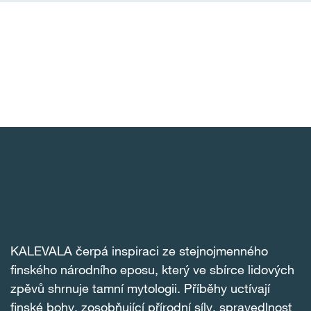
KALEVALA čerpá inspiraci ze stejnojmenného
finského národního eposu, který ve sbírce lidových
zpěvů shrnuje tamní mytologii. Příběhy uctívají
finské bohy, zosobňující přírodní síly, spravedlnost