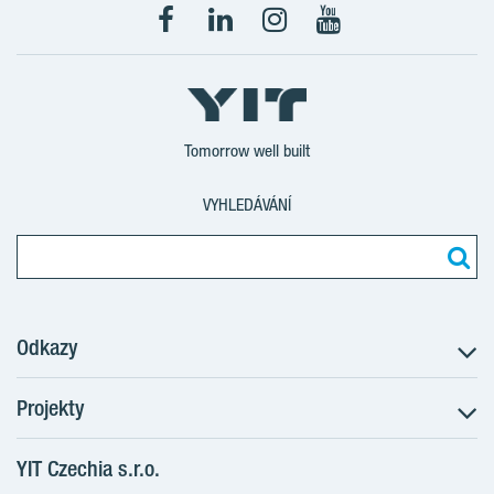
Tomorrow well built
VYHLEDÁVÁNÍ
Odkazy
Projekty
Postup koupě
Klientské změny
YIT Czechia s.r.o.
RANTA Barrandov III
Aktuality