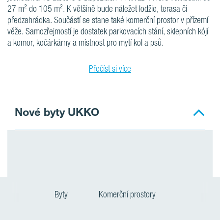
27 m² do 105 m². K většině bude náležet lodžie, terasa či
předzahrádka. Součástí se stane také komerční prostor v přízemí
věže. Samozřejmostí je dostatek parkovacích stání, sklepních kójí
a komor, kočárkárny a místnost pro mytí kol a psů.
Přečíst si více
Nové byty UKKO
Byty
Komerční prostory