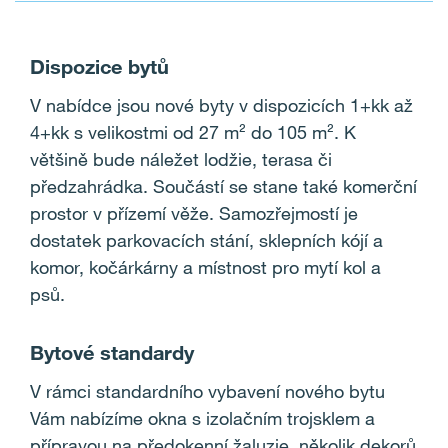
Dispozice bytů
V nabídce jsou nové byty v dispozicích 1+kk až
4+kk s velikostmi od 27 m
²
do 105 m
²
. K
většině bude náležet lodžie, terasa či
předzahrádka. Součástí se stane také komerční
prostor v přízemí věže. Samozřejmostí je
dostatek parkovacích stání, sklepních kójí a
komor, kočárkárny a místnost pro mytí kol a
psů.
Bytové standardy
V rámci standardního vybavení nového bytu
Vám nabízíme
okna s izolačním trojsklem a
přípravou na předokenní žaluzie, několik dekorů