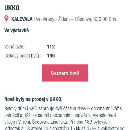
UKKO
KALEVALA
| Vinohrady - Židenice | Šedova, 636 00 Brno
Ve výstavbě
112
Volné byty:
196
Celkový počet bytů :
Seznam bytů
Nové byty na prodej v UKKO.
Bytový dům UKKO zahrnuje dvě části budovy – dominantní věž s
patnácti a nižší se sedmi nadzemními podlažími. Vyroste mezi
ulicemi Viniční, Šedova a Líšeňská. Přinese 183 bytových
jednotek a 13 ateliérů o dispozicích 1+kk až 4+kk s velikostmi od