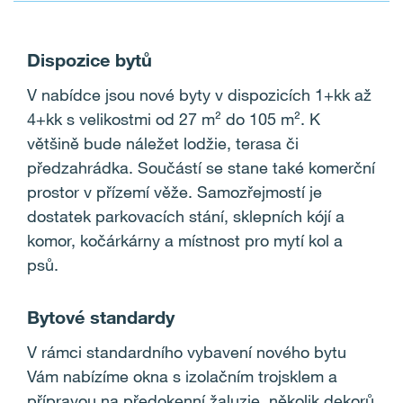
Dispozice bytů
V nabídce jsou nové byty v dispozicích 1+kk až
4+kk s velikostmi od 27 m
²
do 105 m
²
. K
většině bude náležet lodžie, terasa či
předzahrádka. Součástí se stane také komerční
prostor v přízemí věže. Samozřejmostí je
dostatek parkovacích stání, sklepních kójí a
komor, kočárkárny a místnost pro mytí kol a
psů.
Bytové standardy
V rámci standardního vybavení nového bytu
Vám nabízíme
okna s izolačním trojsklem a
přípravou na předokenní žaluzie, několik dekorů