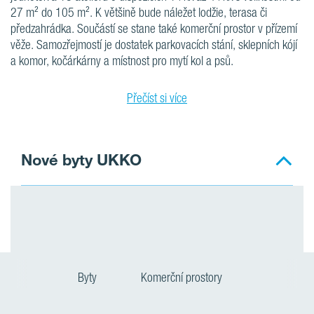
27 m² do 105 m². K většině bude náležet lodžie, terasa či
předzahrádka. Součástí se stane také komerční prostor v přízemí
věže. Samozřejmostí je dostatek parkovacích stání, sklepních kójí
a komor, kočárkárny a místnost pro mytí kol a psů.
Přečíst si více
Nové byty UKKO
Byty
Komerční prostory