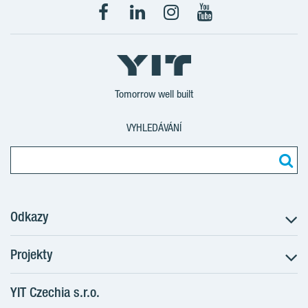
Tomorrow well built
VYHLEDÁVÁNÍ
Odkazy
Projekty
Postup koupě
Klientské změny
YIT Czechia s.r.o.
RANTA Barrandov III
Aktuality