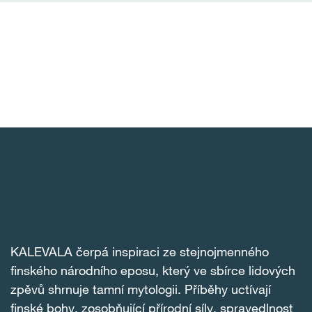
KALEVALA čerpá inspiraci ze stejnojmenného
finského národního eposu, který ve sbírce lidových
zpěvů shrnuje tamní mytologii. Příběhy uctívají
finské bohy, zosobňující přírodní síly, spravedlnost