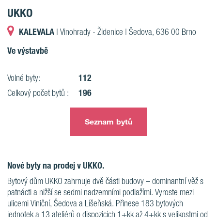
UKKO
KALEVALA
| Vinohrady - Židenice | Šedova, 636 00 Brno
Ve výstavbě
112
Volné byty:
196
Celkový počet bytů :
Seznam bytů
Nové byty na prodej v UKKO.
Bytový dům UKKO zahrnuje dvě části budovy – dominantní věž s
patnácti a nižší se sedmi nadzemními podlažími. Vyroste mezi
ulicemi Viniční, Šedova a Líšeňská. Přinese 183 bytových
jednotek a 13 ateliérů o dispozicích 1+kk až 4+kk s velikostmi od