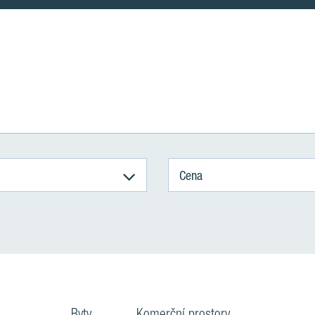
Cena
Byty
Komerční prostory