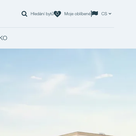
Hledání bytů
Moje oblíbené
CS
KO