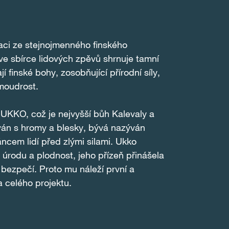
ci ze stejnojmenného finského
ve sbírce lidových zpěvů shrnuje tamní
jí finské bohy, zosobňující přírodní síly,
moudrost.
UKKO, což je nejvyšší bůh Kalevaly a
ván s hromy a blesky, bývá nazýván
cem lidí před zlými silami. Ukko
, úrodu a plodnost, jeho přízeň přinášela
 bezpečí. Proto mu náleží první a
 celého projektu.