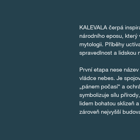
KALEVALA čerpá inspira
národního eposu, který 
mytologii. Příběhy uctíva
spravedlnost a lidskou 
První etapa nese název 
vládce nebes. Je spojo
„pánem počasí“ a ochrán
symbolizuje sílu přírody
lidem bohatou sklizeň a
zároveň nejvyšší budova