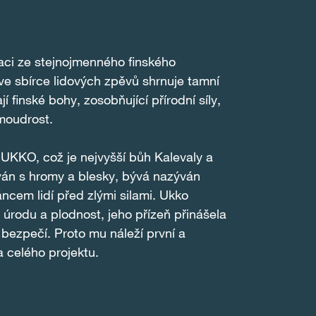
ci ze stejnojmenného finského
ve sbírce lidových zpěvů shrnuje tamní
jí finské bohy, zosobňující přírodní síly,
moudrost.
UKKO, což je nejvyšší bůh Kalevaly a
ván s hromy a blesky, bývá nazýván
cem lidí před zlými silami. Ukko
, úrodu a plodnost, jeho přízeň přinášela
 bezpečí. Proto mu náleží první a
 celého projektu.