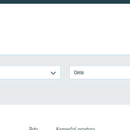
Cena
Byty
Komerční prostory