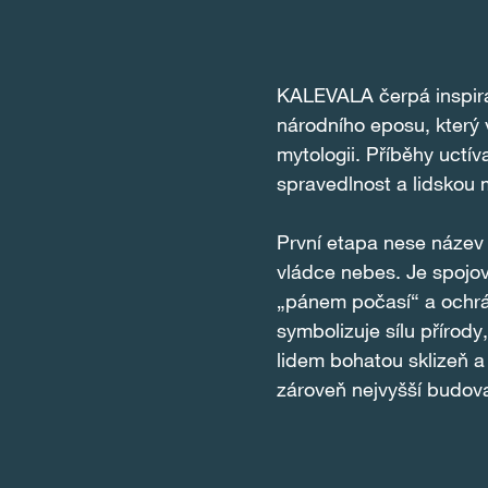
KALEVALA čerpá inspira
národního eposu, který 
mytologii. Příběhy uctíva
spravedlnost a lidskou 
První etapa nese název 
vládce nebes. Je spojo
„pánem počasí“ a ochrán
symbolizuje sílu přírody
lidem bohatou sklizeň a
zároveň nejvyšší budova