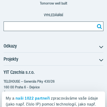
Tomorrow well built
VYHLEDÁVÁNÍ
Odkazy
Projekty
Postup koupě
Klientské změny
YIT Czechia s.r.o.
RANTA Barrandov III
Aktuality
RANTA Barrandov IV
TELEHOUSE – Generála Píky 430/26
Blog
TOIVO Roztyly II
160 00 Praha 6 - Dejvice
Kariéra
Česká republika
PORTTI Kladno II
O nás
My a
naši 1022 partneři
zpracováváme vaše údaje
KALEVALA
YIT PLUS
(jako např. číslo IP) pomocí technologií, jako např.
800 200 666