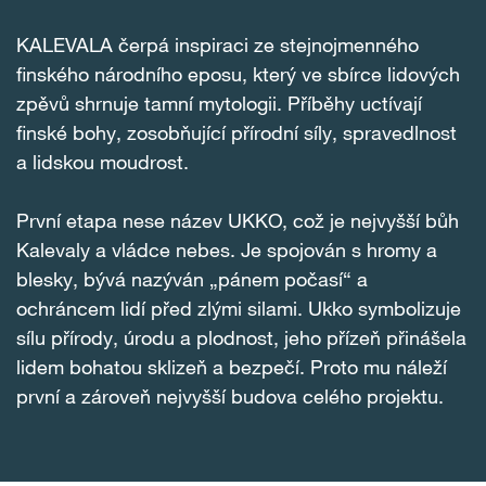
KALEVALA čerpá inspiraci ze stejnojmenného
finského národního eposu, který ve sbírce lidových
zpěvů shrnuje tamní mytologii. Příběhy uctívají
finské bohy, zosobňující přírodní síly, spravedlnost
a lidskou moudrost.
První etapa nese název UKKO, což je nejvyšší bůh
Kalevaly a vládce nebes. Je spojován s hromy a
blesky, bývá nazýván „pánem počasí“ a
ochráncem lidí před zlými silami. Ukko symbolizuje
sílu přírody, úrodu a plodnost, jeho přízeň přinášela
lidem bohatou sklizeň a bezpečí. Proto mu náleží
první a zároveň nejvyšší budova celého projektu.