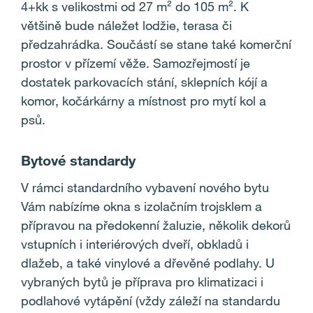
4+kk s velikostmi od 27 m
²
do 105 m
²
. K
většině bude náležet lodžie, terasa či
předzahrádka. Součástí se stane také komerční
prostor v přízemí věže. Samozřejmostí je
dostatek parkovacích stání, sklepních kójí a
komor, kočárkárny a místnost pro mytí kol a
psů.
Bytové standardy
V rámci standardního vybavení nového bytu
Vám nabízíme
okna s izolačním trojsklem a
přípravou na předokenní žaluzie, několik dekorů
vstupních i interiérových dveří, obkladů i
dlažeb, a také vinylové a dřevěné podlahy. U
vybraných bytů je příprava pro klimatizaci i
podlahové vytápění (vždy záleží na standardu