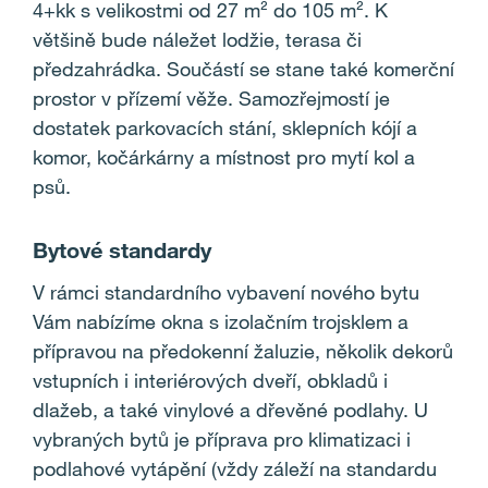
4+kk s velikostmi od 27 m
²
do 105 m
²
. K
většině bude náležet lodžie, terasa či
předzahrádka. Součástí se stane také komerční
prostor v přízemí věže. Samozřejmostí je
dostatek parkovacích stání, sklepních kójí a
komor, kočárkárny a místnost pro mytí kol a
psů.
Bytové standardy
V rámci standardního vybavení nového bytu
Vám nabízíme
okna s izolačním trojsklem a
přípravou na předokenní žaluzie, několik dekorů
vstupních i interiérových dveří, obkladů i
dlažeb, a také vinylové a dřevěné podlahy. U
vybraných bytů je příprava pro klimatizaci i
podlahové vytápění (vždy záleží na standardu