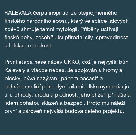
KALEVALA čerpá inspiraci ze stejnojmenného
finského národního eposu, který ve sbírce lidových
zpěvů shrnuje tamní mytologii. Příběhy uctívají
finské bohy, zosobňující přírodní síly, spravedlnost
a lidskou moudrost.
První etapa nese název UKKO, což je nejvyšší bůh
Kalevaly a vládce nebes. Je spojován s hromy a
blesky, bývá nazýván „pánem počasí“ a
ochráncem lidí před zlými silami. Ukko symbolizuje
sílu přírody, úrodu a plodnost, jeho přízeň přinášela
lidem bohatou sklizeň a bezpečí. Proto mu náleží
první a zároveň nejvyšší budova celého projektu.