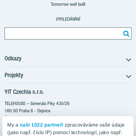
Tomorrow well built
VYHLEDÁVÁNÍ
Odkazy
Projekty
Postup koupě
Klientské změny
YIT Czechia s.r.o.
RANTA Barrandov III
Aktuality
RANTA Barrandov IV
TELEHOUSE – Generála Píky 430/26
Blog
TOIVO Roztyly II
160 00 Praha 6 - Dejvice
Kariéra
Česká republika
PORTTI Kladno II
O nás
My a
naši 1022 partneři
zpracováváme vaše údaje
KALEVALA
YIT PLUS
(jako např. číslo IP) pomocí technologií, jako např.
800 200 666