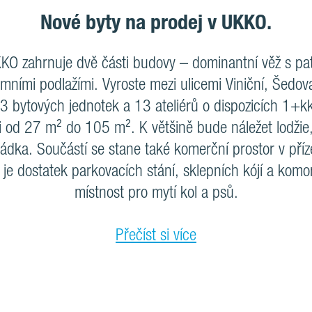
Nové byty na prodej v UKKO.
O zahrnuje dvě části budovy – dominantní věž s patn
ními podlažími. Vyroste mezi ulicemi Viniční, Šedov
3 bytových jednotek a 13 ateliérů o dispozicích 1+k
i od 27 m² do 105 m². K většině bude náležet lodžie,
ádka. Součástí se stane také komerční prostor v příz
je dostatek parkovacích stání, sklepních kójí a komo
místnost pro mytí kol a psů.
Přečíst si více