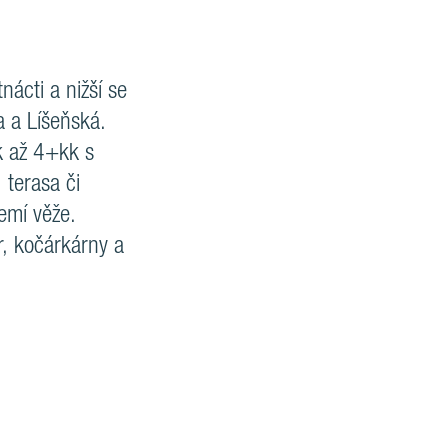
ácti a nižší se
a a Líšeňská.
k až 4+kk s
 terasa či
emí věže.
r, kočárkárny a