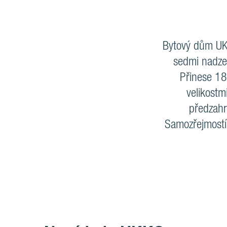
Bytový dům UKK
sedmi nadzem
Přinese 18
velikostm
předzahr
Samozřejmostí 