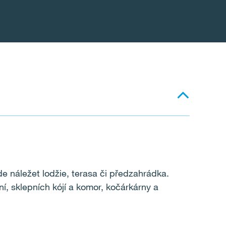
de náležet lodžie, terasa či předzahrádka.
í, sklepních kójí a komor, kočárkárny a