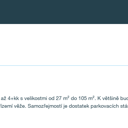
 až 4+kk s velikostmi od 27 m
²
do 105 m
²
. K většině bu
ízemí věže. Samozřejmostí je dostatek parkovacích stán