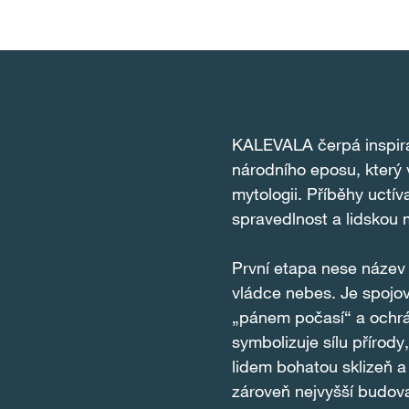
KALEVALA čerpá inspira
národního eposu, který 
mytologii. Příběhy uctíva
spravedlnost a lidskou 
První etapa nese název 
vládce nebes. Je spojo
„pánem počasí“ a ochrán
symbolizuje sílu přírody
lidem bohatou sklizeň a
zároveň nejvyšší budova