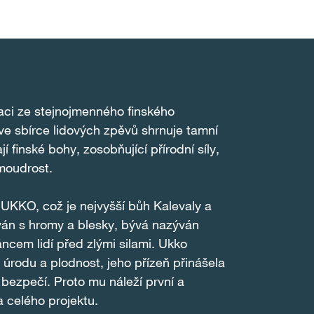
ci ze stejnojmenného finského
ve sbírce lidových zpěvů shrnuje tamní
jí finské bohy, zosobňující přírodní síly,
moudrost.
UKKO, což je nejvyšší bůh Kalevaly a
ván s hromy a blesky, bývá nazýván
cem lidí před zlými silami. Ukko
, úrodu a plodnost, jeho přízeň přinášela
 bezpečí. Proto mu náleží první a
 celého projektu.