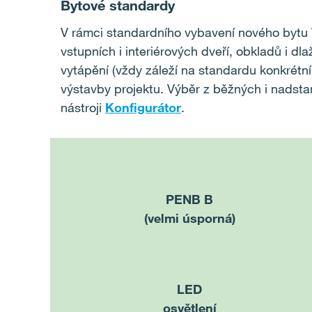
Bytové standardy
V rámci standardního vybavení nového byt
vstupních i interiérových dveří, obkladů i dl
vytápění (vždy záleží na standardu konkrétn
výstavby projektu. Výběr z běžných i nadsta
nástroji
Konfigurátor
.
PENB B
(velmi úsporná)
LED
osvětlení