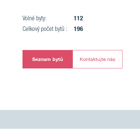
Volné byty:
112
Celkový počet bytů :
196
Seznam bytů
Kontaktujte nás