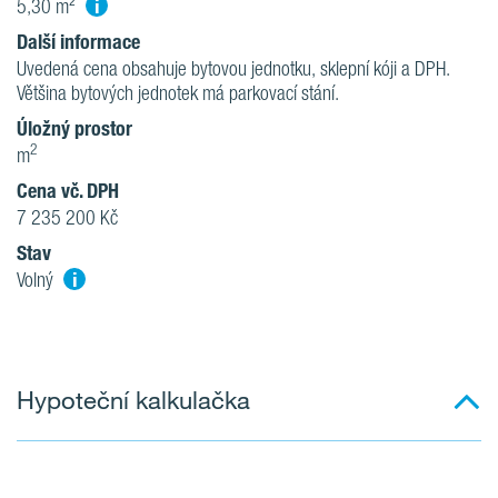
i
5,30 m²
Další informace
Uvedená cena obsahuje bytovou jednotku, sklepní kóji a DPH.
Většina bytových jednotek má parkovací stání.
Úložný prostor
2
m
Cena vč. DPH
7 235 200 Kč
Stav
i
Volný
Hypoteční kalkulačka