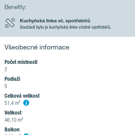
Benefity:
Kuchyňská linka vč. spotřebičů
Součástí bytu je kuchyňská linka včetně spotřebičů.
Všeobecné informace
Počet místností
2
Podlaží
5
Celková velikost
i
51,4 m²
Velikost
46,10 m²
Balkon