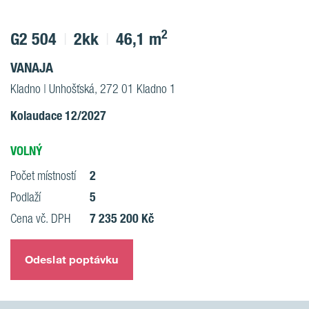
2
G2 504
2kk
46,1 m
VANAJA
Kladno | Unhošťská, 272 01 Kladno 1
Kolaudace 12/2027
VOLNÝ
2
Počet místností
5
Podlaží
7 235 200 Kč
Cena vč. DPH
Odeslat poptávku