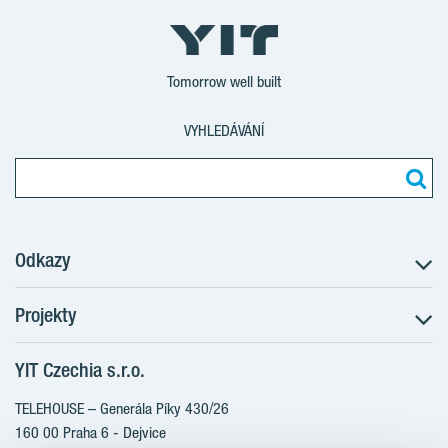
Tomorrow well built
VYHLEDÁVÁNÍ
Odkazy
Projekty
Postup koupě
Klientské změny
YIT Czechia s.r.o.
RANTA Barrandov III
Aktuality
RANTA Barrandov IV
TELEHOUSE – Generála Píky 430/26
Blog
TOIVO Roztyly II
160 00 Praha 6 - Dejvice
Kariéra