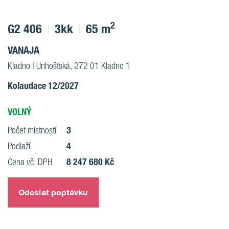
2
G2 406
3kk
65 m
VANAJA
Kladno | Unhošťská, 272 01 Kladno 1
Kolaudace 12/2027
VOLNÝ
3
Počet místností
4
Podlaží
8 247 680 Kč
Cena vč. DPH
Odeslat poptávku