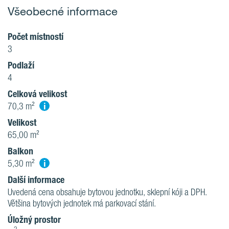
Všeobecné informace
Počet místností
3
Podlaží
4
Celková velikost
i
70,3 m²
Velikost
65,00 m²
Balkon
i
5,30 m²
Další informace
Uvedená cena obsahuje bytovou jednotku, sklepní kóji a DPH.
Většina bytových jednotek má parkovací stání.
Úložný prostor