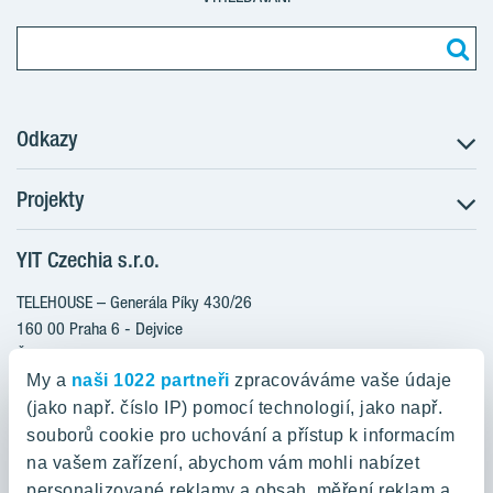
Odkazy
Projekty
Postup koupě
Klientské změny
YIT Czechia s.r.o.
RANTA Barrandov III
Aktuality
RANTA Barrandov IV
TELEHOUSE – Generála Píky 430/26
Blog
TOIVO Roztyly II
160 00 Praha 6 - Dejvice
Kariéra
Česká republika
PORTTI Kladno II
O nás
My a
naši 1022 partneři
zpracováváme vaše údaje
KALEVALA
YIT PLUS
(jako např. číslo IP) pomocí technologií, jako např.
800 200 666
VIRTA Kladno
souborů cookie pro uchování a přístup k informacím
domov@yit.cz
na vašem zařízení, abychom vám mohli nabízet
KATTILA Kamýk
personalizované reklamy a obsah, měření reklam a