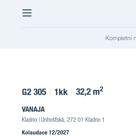
Kompletní n
2
32,2 m
G2 305
1kk
VANAJA
Kladno | Unhošťská, 272 01 Kladno 1
Kolaudace 12/2027