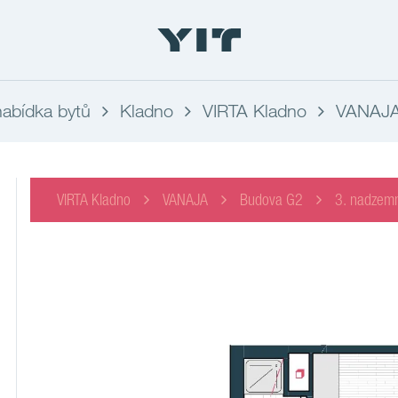
abídka bytů
Kladno
VIRTA Kladno
VANAJ
VIRTA Kladno
VANAJA
Budova G2
3. nadzemn