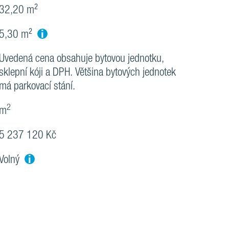
32,20 m²
i
5,30 m²
Uvedená cena obsahuje bytovou jednotku,
sklepní kóji a DPH. Většina bytových jednotek
má parkovací stání.
2
m
5 237 120 Kč
i
Volný