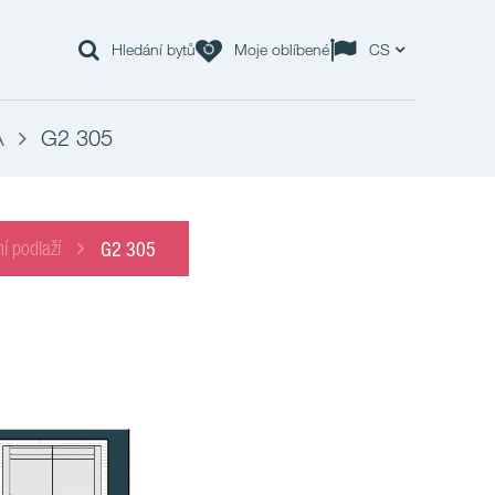
Hledání bytů
Moje oblíbené
CS
A
G2 305
í podlaží
G2 305