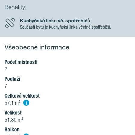
Benefity:
Kuchyňská linka vč. spotřebičů
Součástí bytu je kuchyňská linka včetně spotřebičů.
Všeobecné informace
Počet místností
2
Podlaží
7
Celková velikost
i
57,1 m²
Velikost
51,80 m²
Balkon