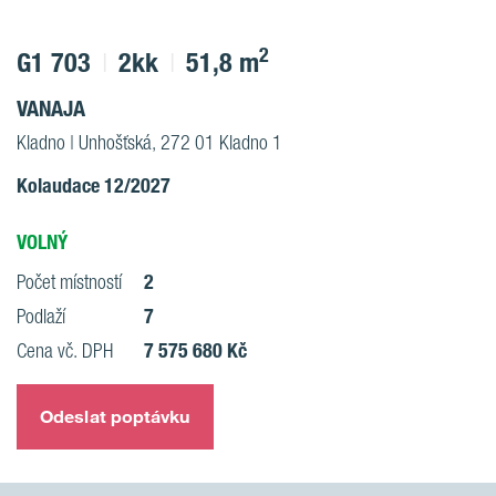
2
G1 703
2kk
51,8 m
VANAJA
Kladno | Unhošťská, 272 01 Kladno 1
Kolaudace 12/2027
VOLNÝ
2
Počet místností
7
Podlaží
7 575 680 Kč
Cena vč. DPH
Odeslat poptávku