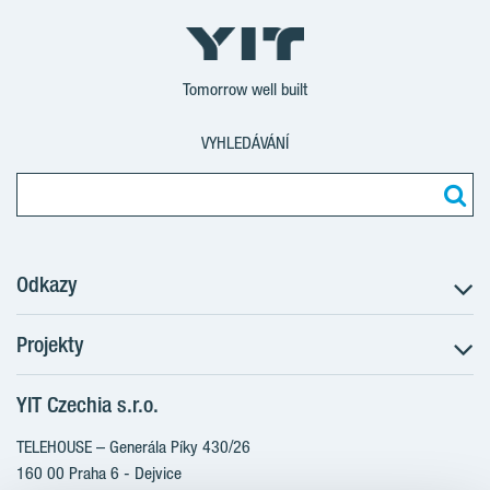
Tomorrow well built
VYHLEDÁVÁNÍ
Odkazy
Projekty
Postup koupě
Klientské změny
YIT Czechia s.r.o.
RANTA Barrandov III
Aktuality
RANTA Barrandov IV
TELEHOUSE – Generála Píky 430/26
Blog
TOIVO Roztyly II
160 00 Praha 6 - Dejvice
Kariéra