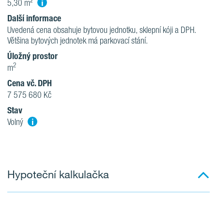
i
5,30 m²
Další informace
Uvedená cena obsahuje bytovou jednotku, sklepní kóji a DPH.
Většina bytových jednotek má parkovací stání.
Úložný prostor
2
m
Cena vč. DPH
7 575 680 Kč
Stav
i
Volný
Hypoteční kalkulačka