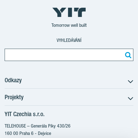
Tomorrow well built
VYHLEDÁVÁNÍ
Odkazy
Projekty
Postup koupě
Klientské změny
YIT Czechia s.r.o.
RANTA Barrandov III
Aktuality
RANTA Barrandov IV
TELEHOUSE – Generála Píky 430/26
Blog
TOIVO Roztyly II
160 00 Praha 6 - Dejvice
Kariéra