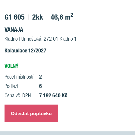
2
G1 605
2kk
46,6 m
VANAJA
Kladno | Unhošťská, 272 01 Kladno 1
Kolaudace 12/2027
VOLNÝ
2
Počet místností
6
Podlaží
7 192 640 Kč
Cena vč. DPH
Odeslat poptávku