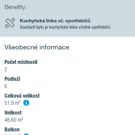
Benefity:
Kuchyňská linka vč. spotřebičů
Součástí bytu je kuchyňská linka včetně spotřebičů.
Všeobecné informace
Počet místností
2
Podlaží
6
Celková velikost
i
51,9 m²
Velikost
46,60 m²
Balkon