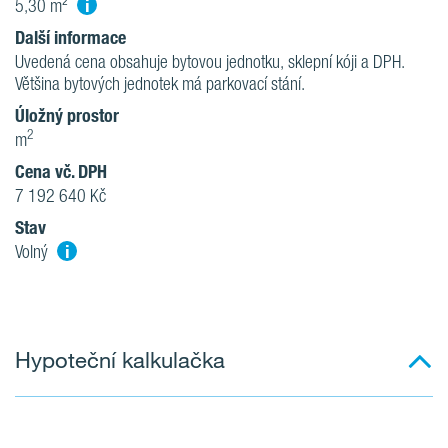
i
5,30 m²
Další informace
Uvedená cena obsahuje bytovou jednotku, sklepní kóji a DPH.
Většina bytových jednotek má parkovací stání.
Úložný prostor
2
m
Cena vč. DPH
7 192 640 Kč
Stav
i
Volný
Hypoteční kalkulačka