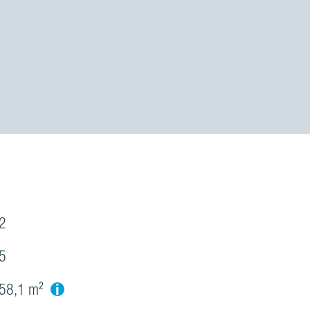
2
5
i
58,1 m²