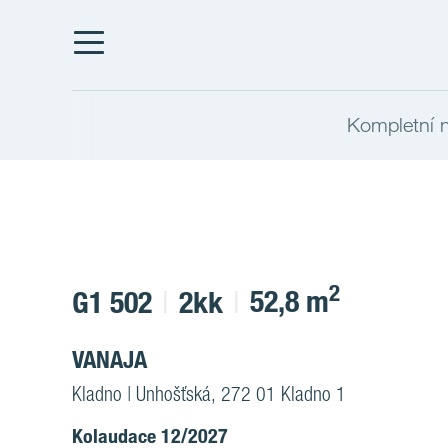
Kompletní n
2
52,8 m
G1 502
2kk
VANAJA
Kladno | Unhošťská, 272 01 Kladno 1
Kolaudace 12/2027