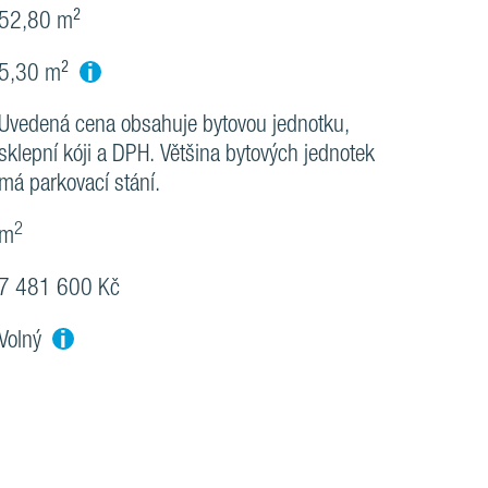
52,80 m²
i
5,30 m²
Uvedená cena obsahuje bytovou jednotku,
sklepní kóji a DPH. Většina bytových jednotek
má parkovací stání.
2
m
7 481 600 Kč
i
Volný