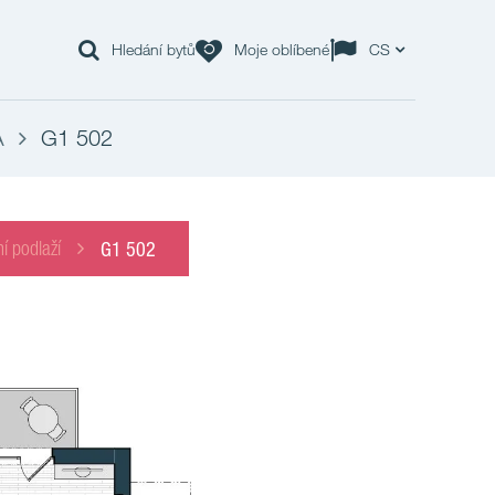
Hledání bytů
Moje oblíbené
CS
A
G1 502
í podlaží
G1 502