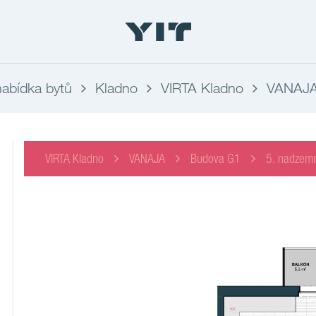
abídka bytů
Kladno
VIRTA Kladno
VANAJ
VIRTA Kladno
VANAJA
Budova G1
5. nadzemn