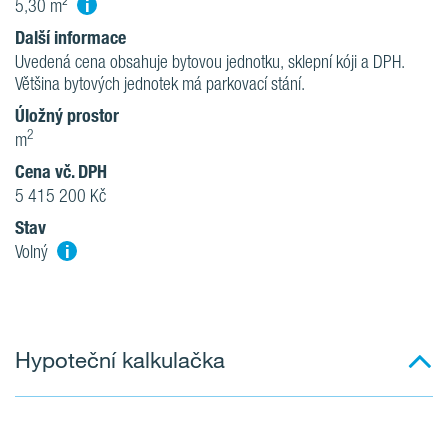
i
5,30 m²
Další informace
Uvedená cena obsahuje bytovou jednotku, sklepní kóji a DPH.
Většina bytových jednotek má parkovací stání.
Úložný prostor
2
m
Cena vč. DPH
5 415 200 Kč
Stav
i
Volný
Hypoteční kalkulačka