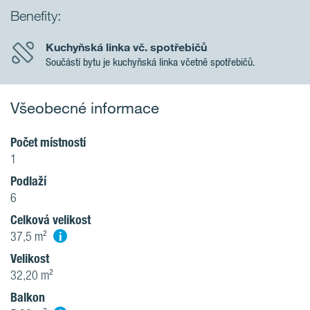
Benefity:
Kuchyňská linka vč. spotřebičů
Součástí bytu je kuchyňská linka včetně spotřebičů.
Všeobecné informace
Počet místností
1
Podlaží
6
Celková velikost
i
37,5 m²
Velikost
32,20 m²
Balkon