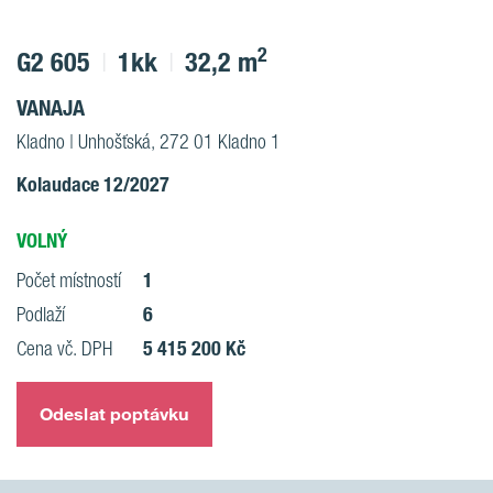
2
G2 605
1kk
32,2 m
VANAJA
Kladno | Unhošťská, 272 01 Kladno 1
Kolaudace 12/2027
VOLNÝ
1
Počet místností
6
Podlaží
5 415 200 Kč
Cena vč. DPH
Odeslat poptávku