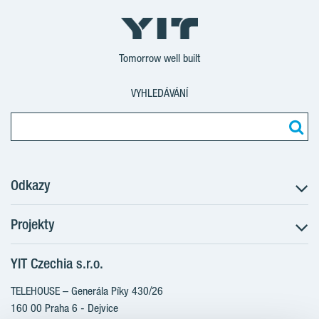
Tomorrow well built
VYHLEDÁVÁNÍ
Odkazy
Projekty
Postup koupě
Klientské změny
YIT Czechia s.r.o.
RANTA Barrandov III
Aktuality
RANTA Barrandov IV
TELEHOUSE – Generála Píky 430/26
Blog
TOIVO Roztyly II
160 00 Praha 6 - Dejvice
Kariéra