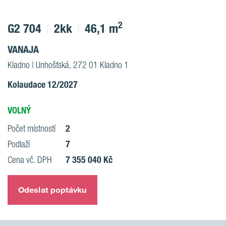
2
G2 704
2kk
46,1 m
VANAJA
Kladno | Unhošťská, 272 01 Kladno 1
Kolaudace 12/2027
VOLNÝ
2
Počet místností
7
Podlaží
7 355 040 Kč
Cena vč. DPH
Odeslat poptávku