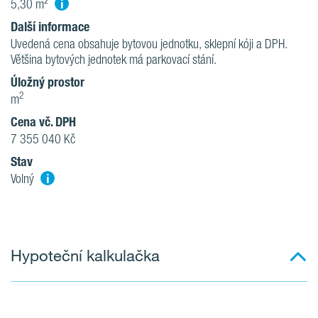
i
5,30 m²
Další informace
Uvedená cena obsahuje bytovou jednotku, sklepní kóji a DPH.
Většina bytových jednotek má parkovací stání.
Úložný prostor
2
m
Cena vč. DPH
7 355 040 Kč
Stav
i
Volný
Hypoteční kalkulačka