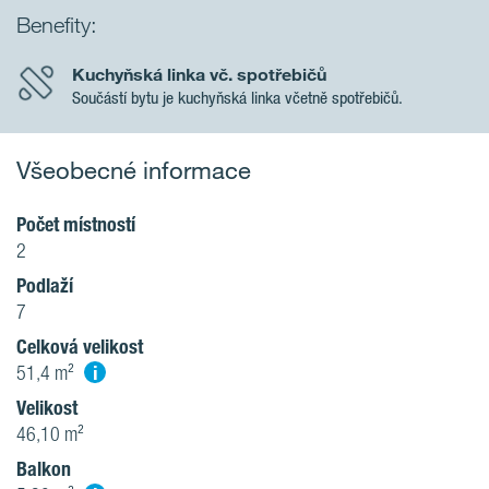
Benefity:
Kuchyňská linka vč. spotřebičů
Součástí bytu je kuchyňská linka včetně spotřebičů.
Všeobecné informace
Počet místností
2
Podlaží
7
Celková velikost
i
51,4 m²
Velikost
46,10 m²
Balkon