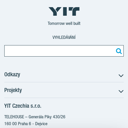
Tomorrow well built
VYHLEDÁVÁNÍ
Odkazy
Projekty
Postup koupě
Klientské změny
YIT Czechia s.r.o.
RANTA Barrandov III
Aktuality
RANTA Barrandov IV
TELEHOUSE – Generála Píky 430/26
Blog
TOIVO Roztyly II
160 00 Praha 6 - Dejvice
Kariéra