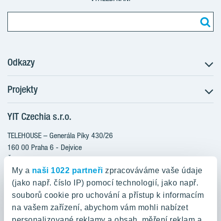
Odkazy
Projekty
Postup koupě
Klientské změny
YIT Czechia s.r.o.
RANTA Barrandov III
Aktuality
RANTA Barrandov IV
TELEHOUSE – Generála Píky 430/26
Blog
TOIVO Roztyly II
160 00 Praha 6 - Dejvice
Kariéra
Česká republika
PORTTI Kladno II
O nás
My a
naši 1022 partneři
zpracováváme vaše údaje
KALEVALA
YIT PLUS
(jako např. číslo IP) pomocí technologií, jako např.
800 200 666
VIRTA Kladno
souborů cookie pro uchování a přístup k informacím
domov@yit.cz
na vašem zařízení, abychom vám mohli nabízet
KATTILA Kamýk
personalizované reklamy a obsah, měření reklam a