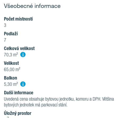
Všeobecné informace
Počet místností
3
Podlaží
7
Celková velikost
i
70,3 m²
Velikost
65,00 m²
Balkon
i
5,30 m²
Další informace
Uvedená cena obsahuje bytovou jednotku, komoru a DPH. Většina
bytových jednotek má parkovací stání.
Úložný prostor