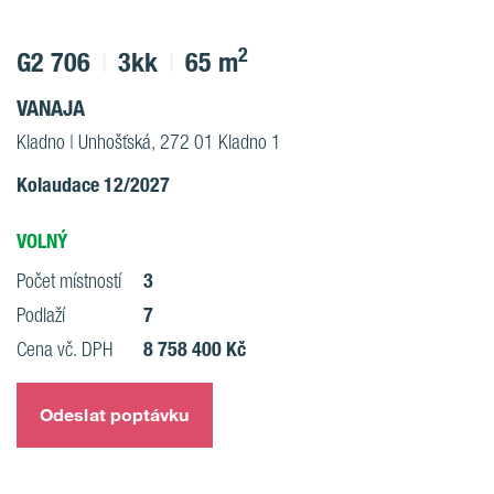
2
G2 706
3kk
65 m
VANAJA
Kladno | Unhošťská, 272 01 Kladno 1
Kolaudace 12/2027
VOLNÝ
3
Počet místností
7
Podlaží
8 758 400 Kč
Cena vč. DPH
Odeslat poptávku