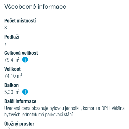
Všeobecné informace
Počet místností
3
Podlaží
7
Celková velikost
i
79,4 m²
Velikost
74,10 m²
Balkon
i
5,30 m²
Další informace
Uvedená cena obsahuje bytovou jednotku, komoru a DPH. Většina
bytových jednotek má parkovací stání.
Úložný prostor