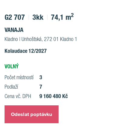
2
G2 707
3kk
74,1 m
VANAJA
Kladno | Unhošťská, 272 01 Kladno 1
Kolaudace 12/2027
VOLNÝ
3
Počet místností
7
Podlaží
9 160 480 Kč
Cena vč. DPH
Odeslat poptávku