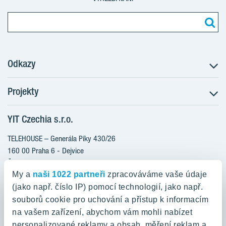
Odkazy
Projekty
Postup koupě
Klientské změny
YIT Czechia s.r.o.
RANTA Barrandov III
Aktuality
RANTA Barrandov IV
TELEHOUSE – Generála Píky 430/26
Blog
TOIVO Roztyly II
160 00 Praha 6 - Dejvice
Kariéra
Česká republika
PORTTI Kladno II
O nás
My a
naši 1022 partneři
zpracováváme vaše údaje
KALEVALA
YIT PLUS
(jako např. číslo IP) pomocí technologií, jako např.
800 200 666
VIRTA Kladno
souborů cookie pro uchování a přístup k informacím
domov@yit.cz
na vašem zařízení, abychom vám mohli nabízet
KATTILA Kamýk
personalizované reklamy a obsah, měření reklam a