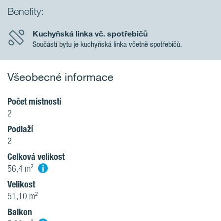
Benefity:
Kuchyňská linka vč. spotřebičů
Součástí bytu je kuchyňská linka včetně spotřebičů.
Všeobecné informace
Počet místností
2
Podlaží
2
Celková velikost
i
56,4 m²
Velikost
51,10 m²
Balkon