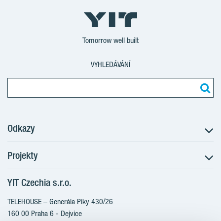
Tomorrow well built
VYHLEDÁVÁNÍ
Odkazy
Projekty
Postup koupě
Klientské změny
YIT Czechia s.r.o.
RANTA Barrandov III
Aktuality
RANTA Barrandov IV
TELEHOUSE – Generála Píky 430/26
Blog
TOIVO Roztyly II
160 00 Praha 6 - Dejvice
Kariéra