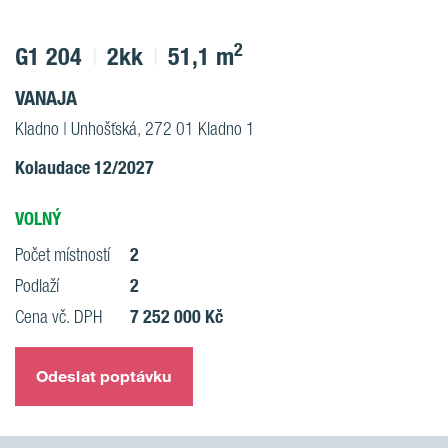
2
G1 204
2kk
51,1 m
VANAJA
Kladno | Unhošťská, 272 01 Kladno 1
Kolaudace 12/2027
VOLNÝ
2
Počet místností
2
Podlaží
7 252 000 Kč
Cena vč. DPH
Odeslat poptávku