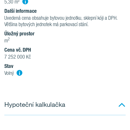
i
5,30 m²
Další informace
Uvedená cena obsahuje bytovou jednotku, sklepní kóji a DPH.
Většina bytových jednotek má parkovací stání.
Úložný prostor
2
m
Cena vč. DPH
7 252 000 Kč
Stav
i
Volný
Hypoteční kalkulačka