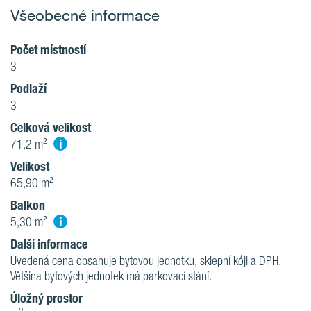
Všeobecné informace
Počet místností
3
Podlaží
3
Celková velikost
i
71,2 m²
Velikost
65,90 m²
Balkon
i
5,30 m²
Další informace
Uvedená cena obsahuje bytovou jednotku, sklepní kóji a DPH.
Většina bytových jednotek má parkovací stání.
Úložný prostor