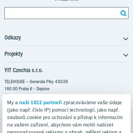
Odkazy
Projekty
Postup koupě
Klientské změny
YIT Czechia s.r.o.
RANTA Barrandov III
Aktuality
RANTA Barrandov IV
TELEHOUSE – Generála Píky 430/26
Blog
TOIVO Roztyly II
160 00 Praha 6 - Dejvice
Kariéra
Česká republika
PORTTI Kladno II
O nás
My a
naši 1022 partneři
zpracováváme vaše údaje
KALEVALA
YIT PLUS
(jako např. číslo IP) pomocí technologií, jako např.
800 200 666
VIRTA Kladno
souborů cookie pro uchování a přístup k informacím
domov@yit.cz
na vašem zařízení, abychom vám mohli nabízet
KATTILA Kamýk
personalizované reklamy a obsah, měření reklam a