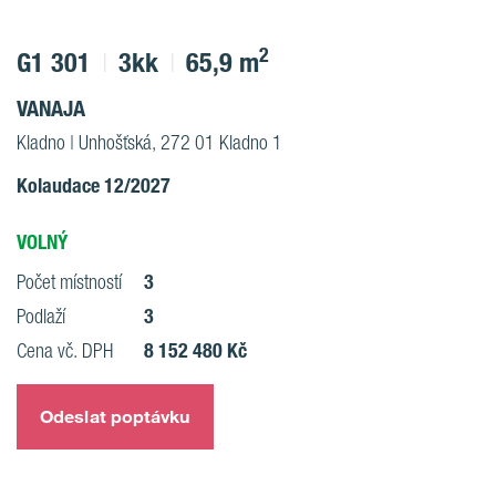
2
G1 301
3kk
65,9 m
VANAJA
Kladno | Unhošťská, 272 01 Kladno 1
Kolaudace 12/2027
VOLNÝ
3
Počet místností
3
Podlaží
8 152 480 Kč
Cena vč. DPH
Odeslat poptávku