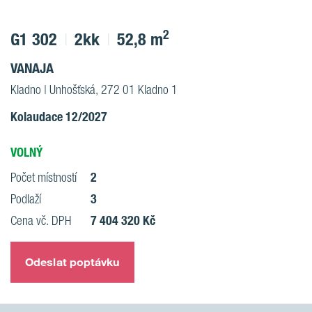
2
G1 302
2kk
52,8 m
VANAJA
Kladno | Unhošťská, 272 01 Kladno 1
Kolaudace 12/2027
VOLNÝ
2
Počet místností
3
Podlaží
7 404 320 Kč
Cena vč. DPH
Odeslat poptávku