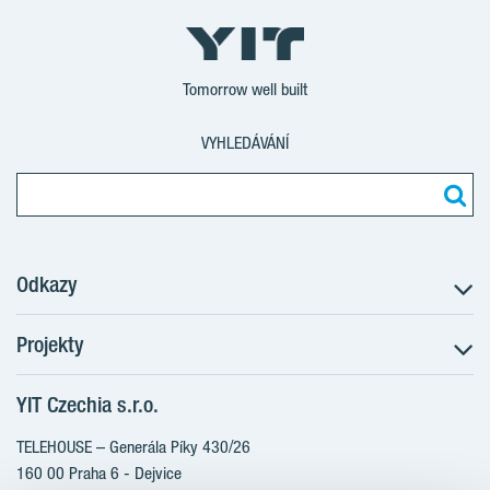
Tomorrow well built
VYHLEDÁVÁNÍ
Odkazy
Projekty
Postup koupě
Klientské změny
YIT Czechia s.r.o.
RANTA Barrandov III
Aktuality
RANTA Barrandov IV
TELEHOUSE – Generála Píky 430/26
Blog
TOIVO Roztyly II
160 00 Praha 6 - Dejvice
Kariéra