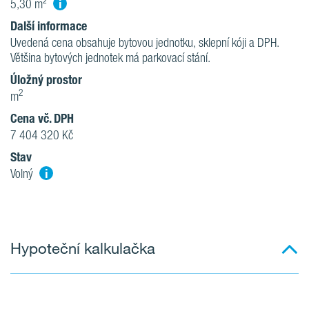
i
5,30 m²
Další informace
Uvedená cena obsahuje bytovou jednotku, sklepní kóji a DPH.
Většina bytových jednotek má parkovací stání.
Úložný prostor
2
m
Cena vč. DPH
7 404 320 Kč
Stav
i
Volný
Hypoteční kalkulačka