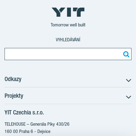
Tomorrow well built
VYHLEDÁVÁNÍ
Odkazy
Projekty
Postup koupě
Klientské změny
YIT Czechia s.r.o.
RANTA Barrandov III
Aktuality
RANTA Barrandov IV
TELEHOUSE – Generála Píky 430/26
Blog
TOIVO Roztyly II
160 00 Praha 6 - Dejvice
Kariéra