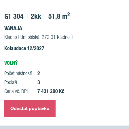
2
G1 304
2kk
51,8 m
VANAJA
Kladno | Unhošťská, 272 01 Kladno 1
Kolaudace 12/2027
VOLNÝ
2
Počet místností
3
Podlaží
7 431 200 Kč
Cena vč. DPH
Odeslat poptávku