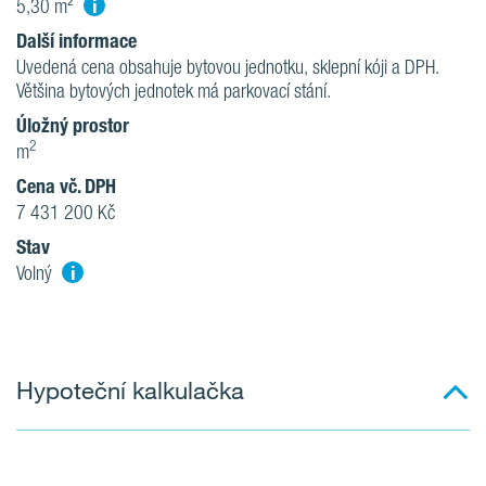
i
5,30 m²
Další informace
Uvedená cena obsahuje bytovou jednotku, sklepní kóji a DPH.
Většina bytových jednotek má parkovací stání.
Úložný prostor
2
m
Cena vč. DPH
7 431 200 Kč
Stav
i
Volný
Hypoteční kalkulačka