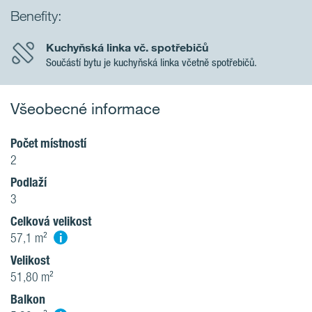
Benefity:
Kuchyňská linka vč. spotřebičů
Součástí bytu je kuchyňská linka včetně spotřebičů.
Všeobecné informace
Počet místností
2
Podlaží
3
Celková velikost
i
57,1 m²
Velikost
51,80 m²
Balkon