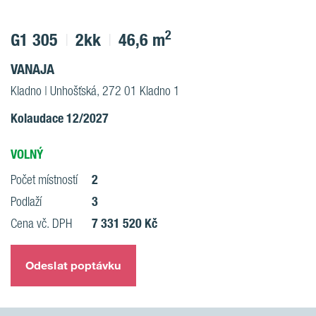
2
G1 305
2kk
46,6 m
VANAJA
Kladno | Unhošťská, 272 01 Kladno 1
Kolaudace 12/2027
VOLNÝ
2
Počet místností
3
Podlaží
7 331 520 Kč
Cena vč. DPH
Odeslat poptávku