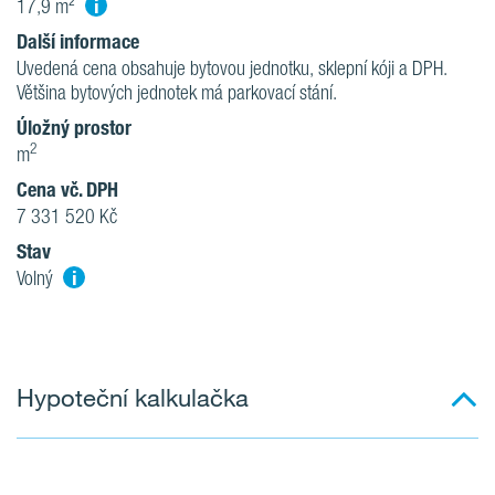
i
17,9 m²
Další informace
Uvedená cena obsahuje bytovou jednotku, sklepní kóji a DPH.
Většina bytových jednotek má parkovací stání.
Úložný prostor
2
m
Cena vč. DPH
7 331 520 Kč
Stav
i
Volný
Hypoteční kalkulačka