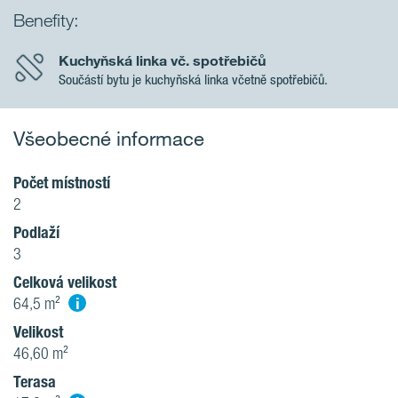
Benefity:
Kuchyňská linka vč. spotřebičů
Součástí bytu je kuchyňská linka včetně spotřebičů.
Všeobecné informace
Počet místností
2
Podlaží
3
Celková velikost
i
64,5 m²
Velikost
46,60 m²
Terasa