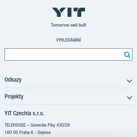
Tomorrow well built
VYHLEDÁVÁNÍ
Odkazy
Projekty
Postup koupě
Klientské změny
YIT Czechia s.r.o.
RANTA Barrandov III
Aktuality
RANTA Barrandov IV
TELEHOUSE – Generála Píky 430/26
Blog
TOIVO Roztyly II
160 00 Praha 6 - Dejvice
Kariéra