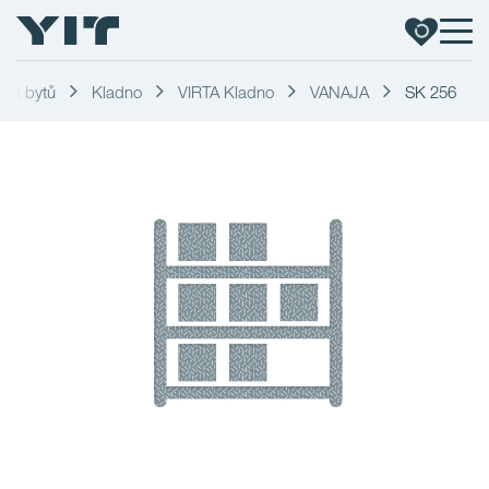
dka bytů
Kladno
VIRTA Kladno
VANAJA
SK 256