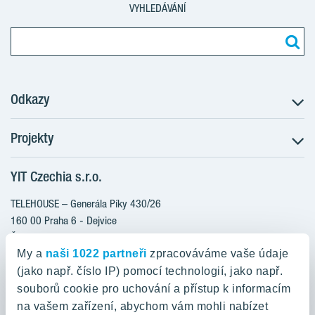
VYHLEDÁVÁNÍ
Odkazy
Projekty
Postup koupě
Klientské změny
YIT Czechia s.r.o.
RANTA Barrandov III
Aktuality
RANTA Barrandov IV
TELEHOUSE – Generála Píky 430/26
Blog
TOIVO Roztyly II
160 00 Praha 6 - Dejvice
Kariéra
Česká republika
PORTTI Kladno II
O nás
My a
naši 1022 partneři
zpracováváme vaše údaje
KALEVALA
YIT PLUS
(jako např. číslo IP) pomocí technologií, jako např.
800 200 666
VIRTA Kladno
souborů cookie pro uchování a přístup k informacím
domov@yit.cz
na vašem zařízení, abychom vám mohli nabízet
KATTILA Kamýk