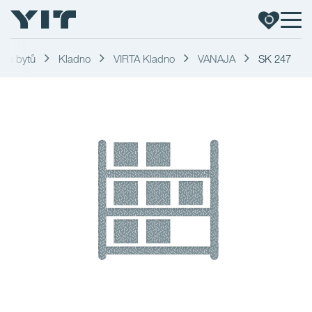
dka bytů
Kladno
VIRTA Kladno
VANAJA
SK 247