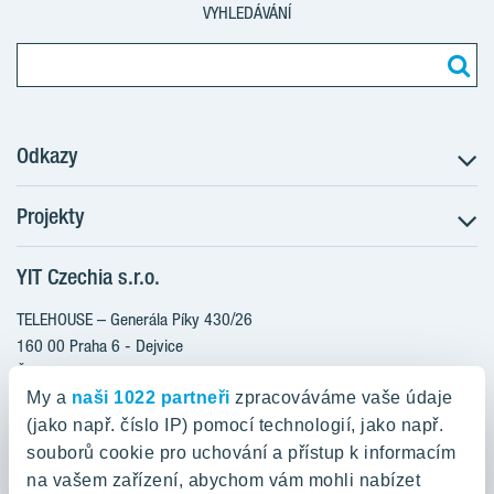
VYHLEDÁVÁNÍ
Odkazy
Projekty
Postup koupě
Klientské změny
YIT Czechia s.r.o.
RANTA Barrandov III
Aktuality
RANTA Barrandov IV
TELEHOUSE – Generála Píky 430/26
Blog
TOIVO Roztyly II
160 00 Praha 6 - Dejvice
Kariéra
Česká republika
PORTTI Kladno II
O nás
My a
naši 1022 partneři
zpracováváme vaše údaje
KALEVALA
YIT PLUS
(jako např. číslo IP) pomocí technologií, jako např.
800 200 666
VIRTA Kladno
souborů cookie pro uchování a přístup k informacím
domov@yit.cz
na vašem zařízení, abychom vám mohli nabízet
KATTILA Kamýk