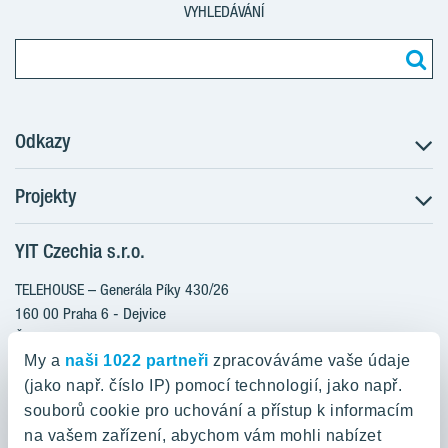
VYHLEDÁVÁNÍ
Odkazy
Projekty
Postup koupě
Klientské změny
YIT Czechia s.r.o.
RANTA Barrandov III
Aktuality
RANTA Barrandov IV
TELEHOUSE – Generála Píky 430/26
Blog
TOIVO Roztyly II
160 00 Praha 6 - Dejvice
Kariéra
Česká republika
PORTTI Kladno II
O nás
My a
naši 1022 partneři
zpracováváme vaše údaje
KALEVALA
YIT PLUS
(jako např. číslo IP) pomocí technologií, jako např.
800 200 666
VIRTA Kladno
souborů cookie pro uchování a přístup k informacím
domov@yit.cz
na vašem zařízení, abychom vám mohli nabízet
KATTILA Kamýk