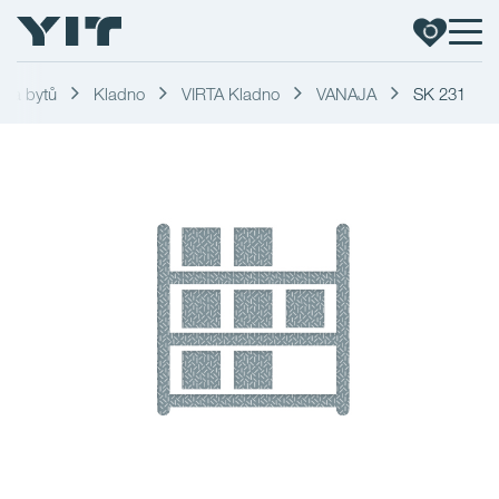
dka bytů
Kladno
VIRTA Kladno
VANAJA
SK 231