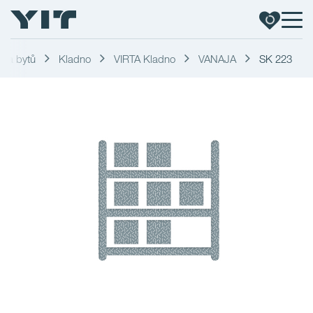
dka bytů
Kladno
VIRTA Kladno
VANAJA
SK 223