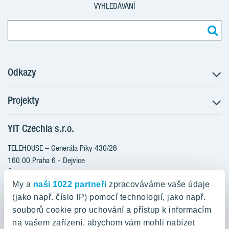
VYHLEDÁVÁNÍ
Odkazy
Projekty
Postup koupě
Klientské změny
YIT Czechia s.r.o.
RANTA Barrandov III
Aktuality
RANTA Barrandov IV
TELEHOUSE – Generála Píky 430/26
Blog
TOIVO Roztyly II
160 00 Praha 6 - Dejvice
Kariéra
Česká republika
PORTTI Kladno II
O nás
My a
naši 1022 partneři
zpracováváme vaše údaje
KALEVALA
YIT PLUS
(jako např. číslo IP) pomocí technologií, jako např.
800 200 666
VIRTA Kladno
souborů cookie pro uchování a přístup k informacím
domov@yit.cz
na vašem zařízení, abychom vám mohli nabízet
KATTILA Kamýk