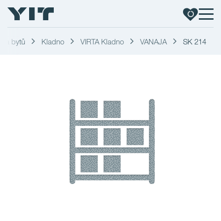
dka bytů
Kladno
VIRTA Kladno
VANAJA
SK 214