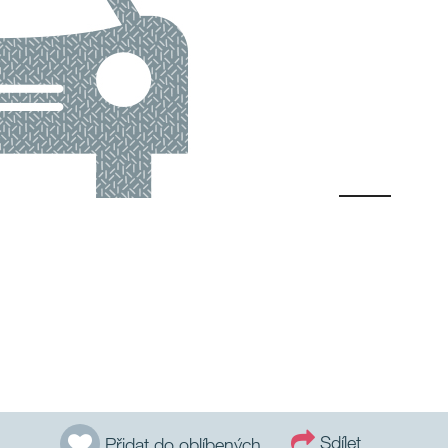
Sdílet
Přidat do oblíbených