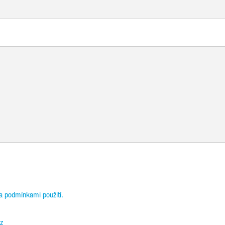
a podmínkami použití.
z