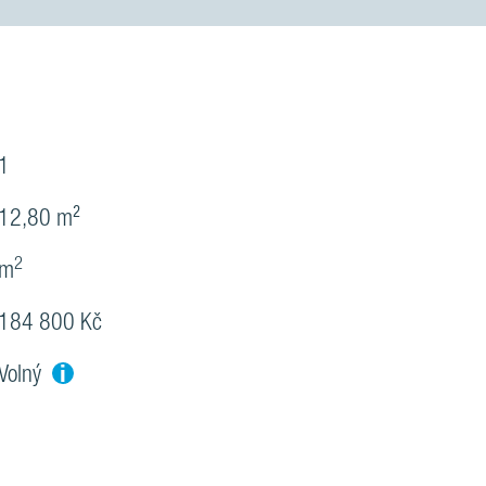
1
12,80 m²
2
m
184 800 Kč
i
Volný