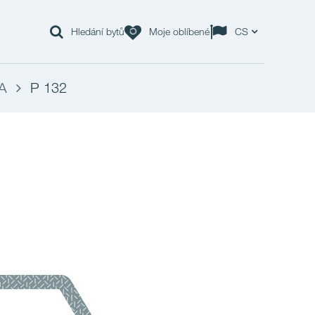
Hledání bytů
Moje oblíbené
CS
A
P 132