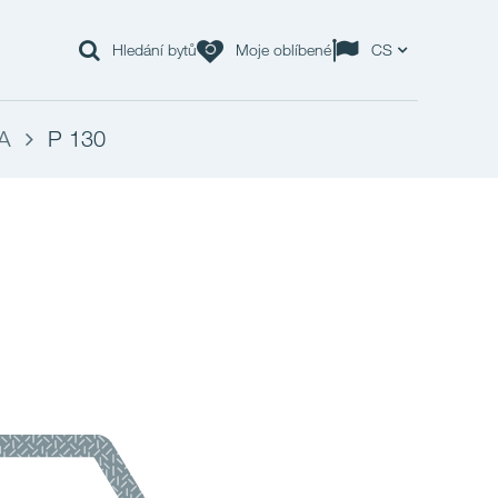
Hledání bytů
Moje oblíbené
CS
A
P 130