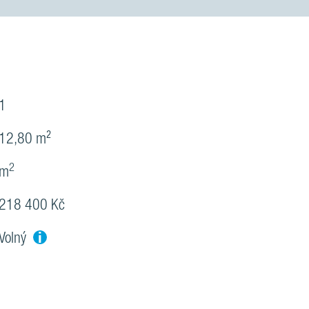
1
12,80 m²
2
m
218 400 Kč
i
Volný