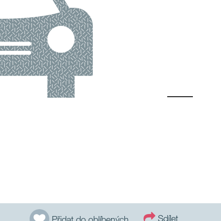
Sdílet
Přidat do oblíbených