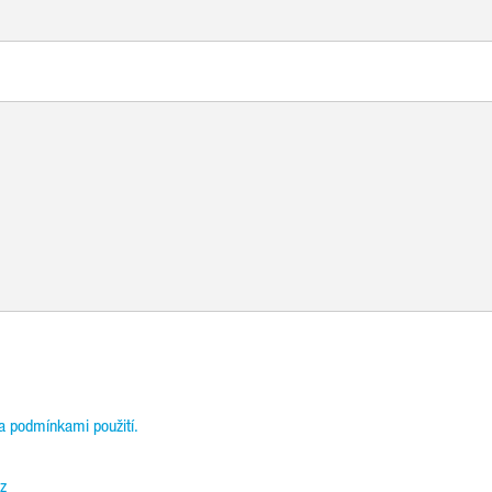
a podmínkami použití.
z