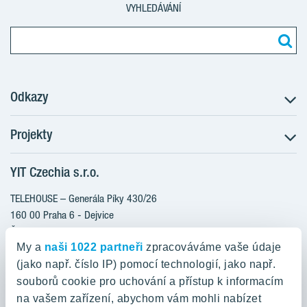
VYHLEDÁVÁNÍ
Odkazy
Projekty
Postup koupě
Klientské změny
YIT Czechia s.r.o.
RANTA Barrandov III
Aktuality
RANTA Barrandov IV
TELEHOUSE – Generála Píky 430/26
Blog
TOIVO Roztyly II
160 00 Praha 6 - Dejvice
Kariéra
Česká republika
PORTTI Kladno II
O nás
My a
naši 1022 partneři
zpracováváme vaše údaje
KALEVALA
YIT PLUS
(jako např. číslo IP) pomocí technologií, jako např.
800 200 666
VIRTA Kladno
souborů cookie pro uchování a přístup k informacím
domov@yit.cz
na vašem zařízení, abychom vám mohli nabízet
KATTILA Kamýk